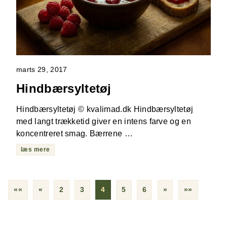
marts 29, 2017
Hindbærsyltetøj
Hindbærsyltetøj © kvalimad.dk Hindbærsyltetøj
med langt trækketid giver en intens farve og en
koncentreret smag. Bærrene …
læs mere
««
«
2
3
4
5
6
»
»»