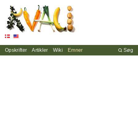
Opskrifter
Artikler
Wiki
Emner
Søg