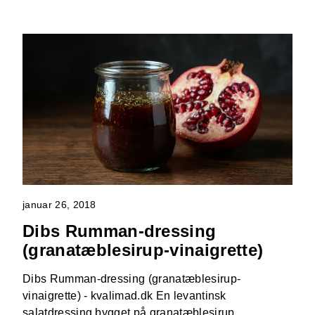
januar 26, 2018
Dibs Rumman-dressing
(granatæblesirup-vinaigrette)
Dibs Rumman-dressing (granatæblesirup-
vinaigrette) - kvalimad.dk En levantinsk
salatdressing bygget på granatæblesirup, …