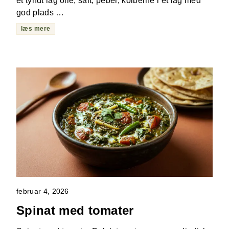
et tyndt lag olie, salt, peber, kolberne i ét lag med
god plads …
læs mere
februar 4, 2026
Spinat med tomater