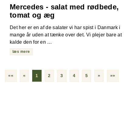
Mercedes - salat med rødbede,
tomat og æg
Det her er en af de salater vi har spist i Danmark i
mange år uden at tænke over det. Vi plejer bare at
kalde den for en …
læs mere
««
«
1
2
3
4
5
»
»»