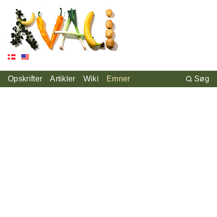
Opskrifter
Artikler
Wiki
Emner
Søg