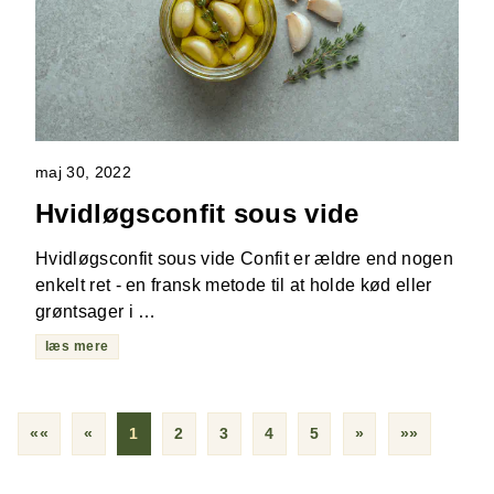
maj 30, 2022
Hvidløgsconfit sous vide
Hvidløgsconfit sous vide Confit er ældre end nogen
enkelt ret - en fransk metode til at holde kød eller
grøntsager i …
læs mere
««
«
1
2
3
4
5
»
»»