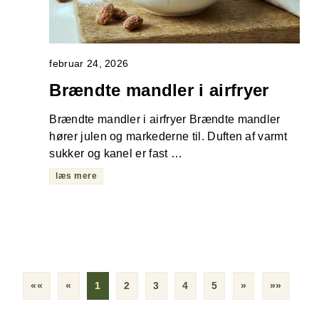
februar 24, 2026
Brændte mandler i airfryer
Brændte mandler i airfryer Brændte mandler
hører julen og markederne til. Duften af varmt
sukker og kanel er fast …
læs mere
««
«
1
2
3
4
5
»
»»