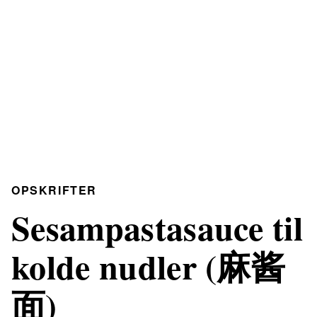
OPSKRIFTER
Sesampastasauce til
kolde nudler (麻酱
面)