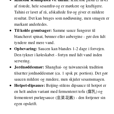
af ristede, hele sesamfrø og er mørkere og kraftigere.
Tahini er lavet af rå, afskallede frø og giver et mildere
resultat. Det kan bruges som nødløsning, men smagen er
markant anderledes.
Til kolde grøntsager:
Samme sauce fungerer til
blancheret spinat, bønner eller aubergine - gør den lidt
tyndere med mere vand.
Opbevaring:
Saucen kan blandes 1-2 dage i forvejen.
Den tykner i køleskabet - fortyn med lidt vand inden
servering.
Jordnøddesmør:
Shanghai- og taiwanesisk tradition
tilsætter jordnøddesmør (ca. 1 spsk pr. portion). Det gør
saucen mildere og rundere, men skjuler sesamsmagen.
Hotpot-dipsauce:
Beijing-stilens dipsauce til hotpot er
en helt anden variant med fermenteret tofu (腐乳) og
fermenteret purløgsauce (韭菜花酱) - den fortjener sin
egen opskrift.