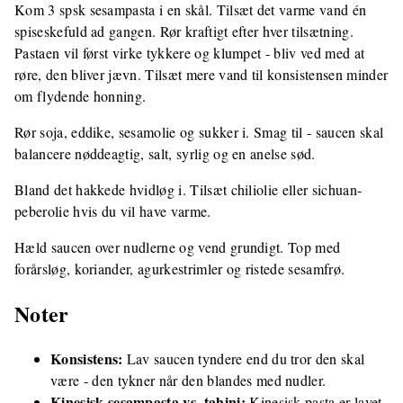
Kom 3 spsk sesampasta i en skål. Tilsæt det varme vand én
spiseskefuld ad gangen. Rør kraftigt efter hver tilsætning.
Pastaen vil først virke tykkere og klumpet - bliv ved med at
røre, den bliver jævn. Tilsæt mere vand til konsistensen minder
om flydende honning.
Rør soja, eddike, sesamolie og sukker i. Smag til - saucen skal
balancere nøddeagtig, salt, syrlig og en anelse sød.
Bland det hakkede hvidløg i. Tilsæt chiliolie eller sichuan-
peberolie hvis du vil have varme.
Hæld saucen over nudlerne og vend grundigt. Top med
forårsløg, koriander, agurkestrimler og ristede sesamfrø.
Noter
Konsistens:
Lav saucen tyndere end du tror den skal
være - den tykner når den blandes med nudler.
Kinesisk sesampasta vs. tahini:
Kinesisk pasta er lavet