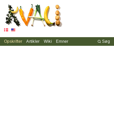
Opskrifter
Artikler
Wiki
Emner
Søg