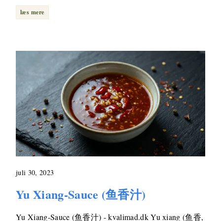
læs mere
juli 30, 2023
Yu Xiang-Sauce (鱼香汁)
Yu Xiang-Sauce (鱼香汁) - kvalimad.dk Yu xiang (鱼香,