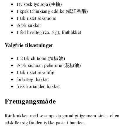
1½ spsk lys soja (生抽)
1 spsk Chinkiang-eddike (镇江香醋)
1 tsk ristet sesamolie
½ tsk sukker
1 fed hvidløg (ca. 5 g), finthakket
Valgfrie tilsætninger
1-2 tsk chiliolie (辣椒油)
½ tsk sichuan-peberolie (花椒油)
1 tsk ristet sesamfrø
forårsløg, hakket
frisk koriander, hakket
Fremgangsmåde
Rør krukken med sesampasta grundigt igennem først - olien
adskiller sig fra den tykke pasta i bunden.