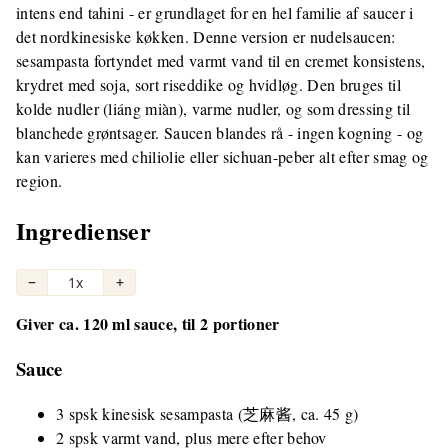
intens end tahini - er grundlaget for en hel familie af saucer i
det nordkinesiske køkken. Denne version er nudelsaucen:
sesampasta fortyndet med varmt vand til en cremet konsistens,
krydret med soja, sort riseddike og hvidløg. Den bruges til
kolde nudler (liáng miàn), varme nudler, og som dressing til
blanchede grøntsager. Saucen blandes rå - ingen kogning - og
kan varieres med chiliolie eller sichuan-peber alt efter smag og
region.
Ingredienser
−
1x
+
Giver ca. 120 ml sauce, til 2 portioner
Sauce
3 spsk kinesisk sesampasta (芝麻酱, ca. 45 g)
2 spsk varmt vand, plus mere efter behov