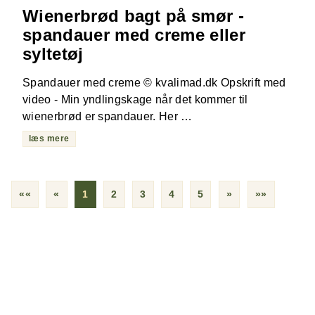
Wienerbrød bagt på smør -
spandauer med creme eller
syltetøj
Spandauer med creme © kvalimad.dk Opskrift med
video - Min yndlingskage når det kommer til
wienerbrød er spandauer. Her …
læs mere
««
«
1
2
3
4
5
»
»»