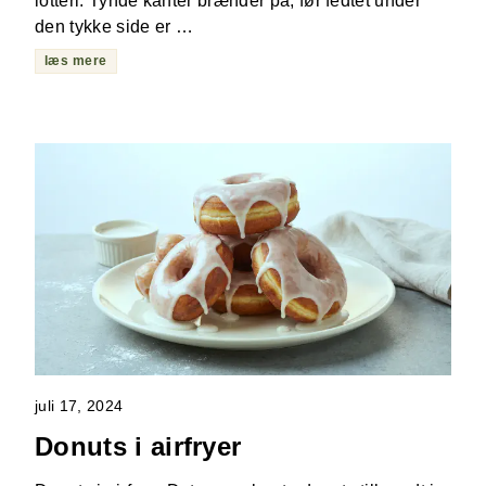
lotteri. Tynde kanter brænder på, før fedtet under
den tykke side er …
læs mere
juli 17, 2024
Donuts i airfryer