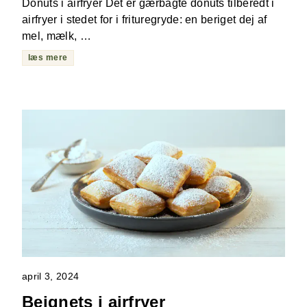
Donuts i airfryer Det er gærbagte donuts tilberedt i
airfryer i stedet for i frituregryde: en beriget dej af
mel, mælk, …
læs mere
april 3, 2024
Beignets i airfryer