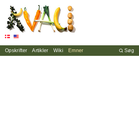
Opskrifter
Artikler
Wiki
Emner
Søg