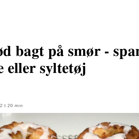
d bagt på smør - spa
eller syltetøj
2 t 20 min