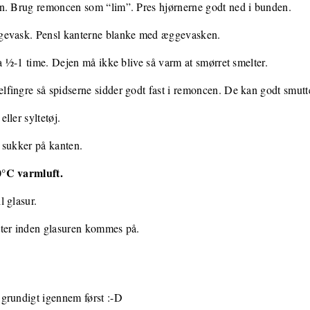
n. Brug remoncen som “lim”. Pres hjørnerne godt ned i bunden.
gevask. Pensl kanterne blanke med æggevasken.
ca ½-1 time. Dejen må ikke blive så varm at smørret smelter.
fingre så spidserne sidder godt fast i remoncen. De kan godt smut
ller syltetøj.
t sukker på kanten.
0°C varmluft.
 glasur.
tter inden glasuren kommes på.
grundigt igennem først :-D