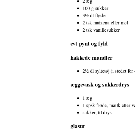
2 æg
100 g sukker
3½ dl fløde
2 tsk maizena eller mel
2 tsk vanillesukker
evt pynt og fyld
hakkede mandler
2½ dl syltetøj (i stedet fo
æggevask og sukkerdrys
1 æg
1 spsk fløde, mælk eller 
sukker, til drys
glasur