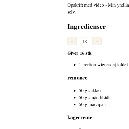
Opskrift med video - Min yndlin
selv.
Ingredienser
−
1x
+
Giver 16 stk
1 portion wienerdej foldet
remonce
50 g sukker
50 g smør, blødt
50 g marcipan
kagecreme