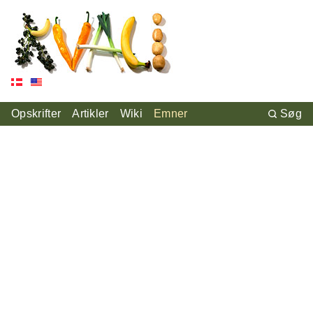
Opskrifter
Artikler
Wiki
Emner
Søg