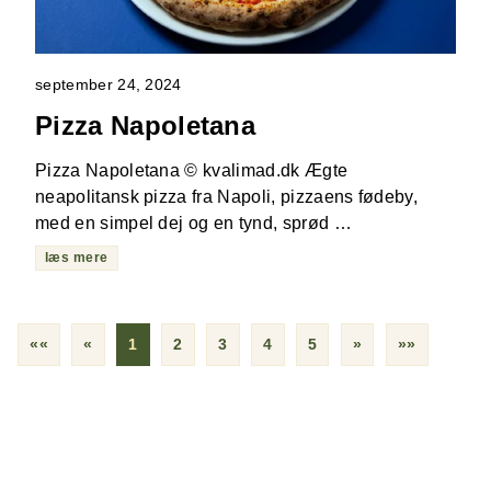
september 24, 2024
Pizza Napoletana
Pizza Napoletana © kvalimad.dk Ægte
neapolitansk pizza fra Napoli, pizzaens fødeby,
med en simpel dej og en tynd, sprød …
læs mere
««
«
1
2
3
4
5
»
»»