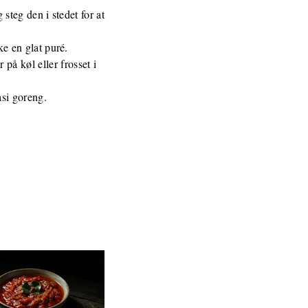
steg den i stedet for at
ke en glat puré.
å køl eller frosset i
asi goreng.