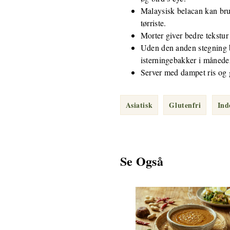
Malaysisk belacan kan bruge
tørriste.
Morter giver bedre tekstur
Uden den anden stegning b
isterningebakker i månede
Server med dampet ris og gr
Asiatisk
Glutenfri
Ind
Se Også