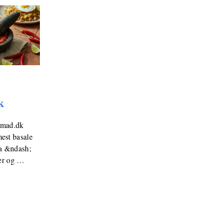
k
imad.dk
est basale
ta &ndash;
ier og …