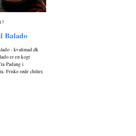
017
l Balado
lado - kvalimad.dk
lado er en kogt
 fra Padang i
a. Friske røde chilier,