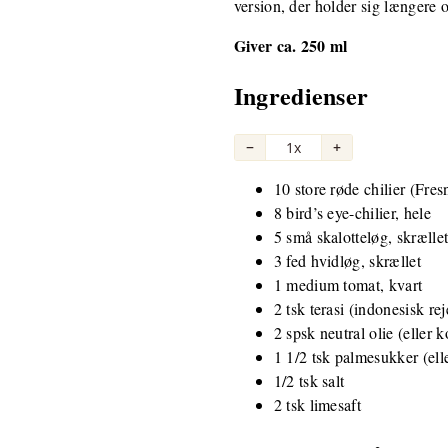
version, der holder sig længere 
Giver ca. 250 ml
Ingredienser
−
1x
+
10 store røde chilier (Fres
8 bird’s eye-chilier, hele
5 små skalotteløg, skrællet
3 fed hvidløg, skrællet
1 medium tomat, kvart
2 tsk terasi (indonesisk re
2 spsk neutral olie (eller 
1 1/2 tsk palmesukker (ell
1/2 tsk salt
2 tsk limesaft