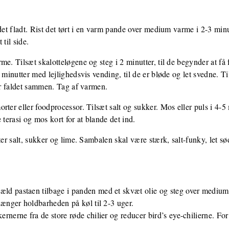
det fladt. Rist det tørt i en varm pande over medium varme i 2-3 minut
til side.
e. Tilsæt skalotteløgene og steg i 2 minutter, til de begynder at få f
4 minutter med lejlighedsvis vending, til de er bløde og let svedne. 
 er faldet sammen. Tag af varmen.
ter eller foodprocessor. Tilsæt salt og sukker. Mos eller puls i 4-5 m
 terasi og mos kort for at blande det ind.
ter salt, sukker og lime. Sambalen skal være stærk, salt-funky, let sø
ld pastaen tilbage i panden med et skvæt olie og steg over medium v
rlænger holdbarheden på køl til 2-3 uger.
ernerne fra de store røde chilier og reducer bird’s eye-chilierne. Fo