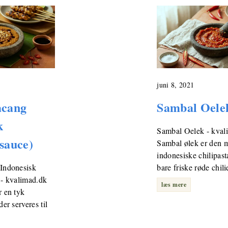
juni 8, 2021
acang
Sambal Oele
k
Sambal Oelek - kval
sauce)
Sambal ølek er den m
indonesiske chilipas
Indonesisk
bare friske røde chil
- kvalimad.dk
læs mere
 en tyk
er serveres til