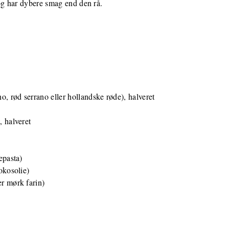
og har dybere smag end den rå.
no, rød serrano eller hollandske røde), halveret
, halveret
jepasta)
kokosolie)
er mørk farin)