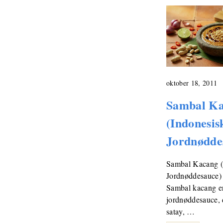
oktober 18, 2011
Sambal K
(Indonesis
Jordnødde
Sambal Kacang (
Jordnøddesauce) 
Sambal kacang er
jordnøddesauce, d
satay, …