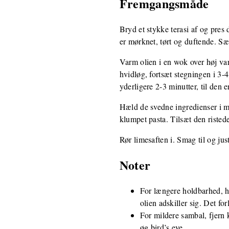
Fremgangsmåde
Bryd et stykke terasi af og pres 
er mørknet, tørt og duftende. Sæt 
Varm olien i en wok over høj varm
hvidløg, fortsæt stegningen i 3-
yderligere 2-3 minutter, til den
Hæld de svedne ingredienser i mor
klumpet pasta. Tilsæt den ristede
Rør limesaften i. Smag til og jus
Noter
For længere holdbarhed, hæ
olien adskiller sig. Det fo
For mildere sambal, fjern k
øg bird’s eye.