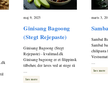
maj 9, 2025
marts 3, 2
Ginisang Bagoong
Samba
(Stegt Rejepaste)
Sambal Ba
Sambal ba
Ginisang Bagoong (Stegt
chilipasta
Rejepaste) - kvalimad.dk
k
Vestsumatr
Ginisang bagoong er et filippinsk
d.dk
…
tilbehør, der laves ved at stege rå
…
læs mere
til
læs mere