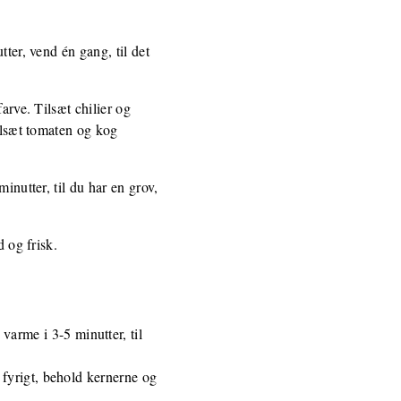
ter, vend én gang, til det
arve. Tilsæt chilier og
Tilsæt tomaten og kog
inutter, til du har en grov,
d og frisk.
arme i 3-5 minutter, til
r fyrigt, behold kernerne og