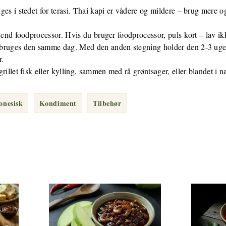
s i stedet for terasi. Thai kapi er vådere og mildere – brug mere og 
 end foodprocessor. Hvis du bruger foodprocessor, puls kort – lav ik
ruges den samme dag. Med den anden stegning holder den 2-3 uger p
r.
illet fisk eller kylling, sammen med rå grøntsager, eller blandet i n
onesisk
Kondiment
Tilbehør