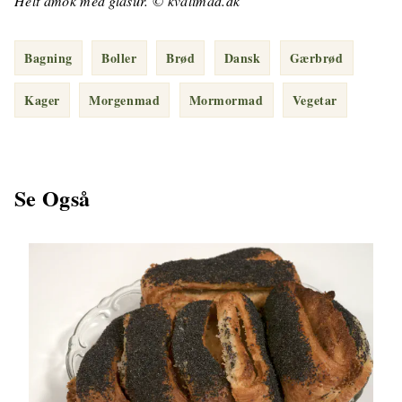
Helt amok med glasur. © kvalimad.dk
Bagning
Boller
Brød
Dansk
Gærbrød
Kager
Morgenmad
Mormormad
Vegetar
Se Også