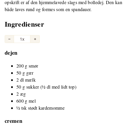
opskrift er af den hjemmelavede slags med bolledej. Den kan
både laves rund og formes som en spandauer.
Ingredienser
−
1x
+
dejen
200 g smør
50 g gær
2 dl mælk
50 g sukker (½ dl med lidt top)
2 æg
600 g mel
½ tsk stødt kardemomme
cremen