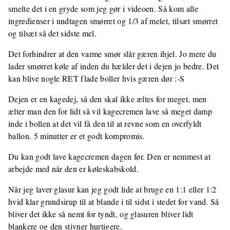
smelte det i en gryde som jeg gør i videoen. Så kom alle
ingredienser i undtagen smørret og 1/3 af melet, tilsæt smørret
og tilsæt så det sidste mel.
Det forhindrer at den varme smør slår gæren ihjel. Jo mere du
lader smørret køle af inden du hælder det i dejen jo bedre. Det
kan blive nogle RET flade boller hvis gæren dør :-S
Dejen er en kagedej, så den skal ikke æltes for meget, men
ælter man den for lidt så vil kagecremen lave så meget damp
inde i bollen at det vil få den til at revne som en overfyldt
ballon. 5 minutter er et godt kompromis.
Du kan godt lave kagecremen dagen før. Den er nemmest at
arbejde med når den er køleskabskold.
Når jeg laver glasur kan jeg godt lide at bruge en 1:1 eller 1:2
hvid klar grundsirup til at blande i til sidst i stedet for vand. Så
bliver det ikke så nemt for tyndt, og glasuren bliver lidt
blankere og den stivner hurtigere.