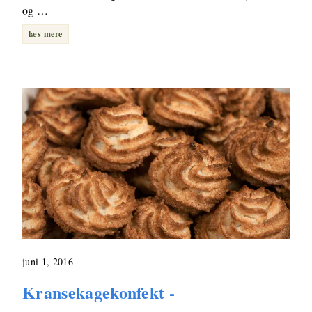
og …
læs mere
juni 1, 2016
Kransekagekonfekt -