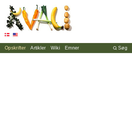
Opskrifter
Artikler
Wiki
Emner
Søg