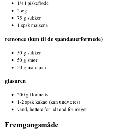
1/4 l piskefløde
2 æg
75 g sukker
1 spsk maizena
remonce (kun til de spandauerformede)
50 g sukker
50 g smør
50 g marcipan
glasuren
200 g flormelis
1-2 spsk kakao (kan undværes)
vand, hellere for lidt end for meget
Fremgangsmåde