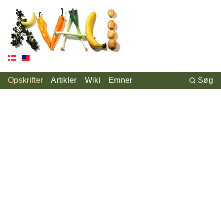
Opskrifter
Artikler
Wiki
Emner
Søg