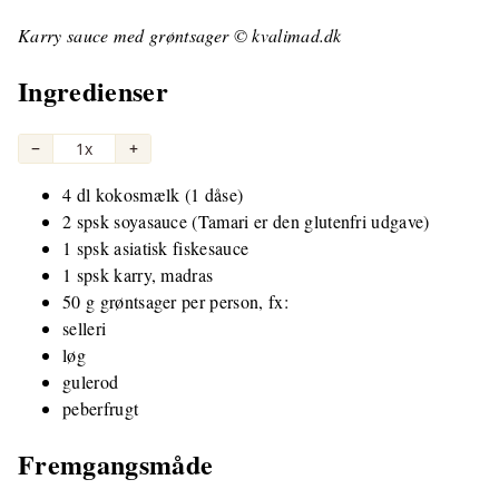
Karry sauce med grøntsager © kvalimad.dk
Ingredienser
−
1x
+
4 dl kokosmælk (1 dåse)
2 spsk soyasauce (Tamari er den glutenfri udgave)
1 spsk asiatisk fiskesauce
1 spsk karry, madras
50 g grøntsager per person, fx:
selleri
løg
gulerod
peberfrugt
Fremgangsmåde