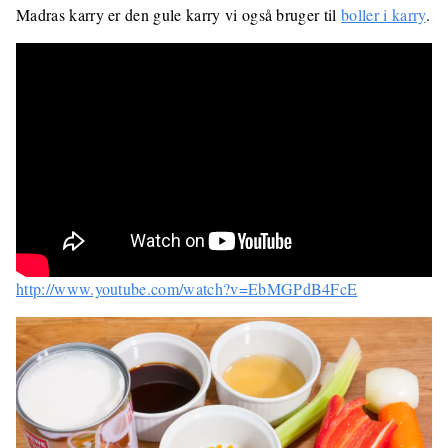
Madras karry er den gule karry vi også bruger til
boller i karry
.
http://www.youtube.com/watch?v=EbMGPdB4FcE