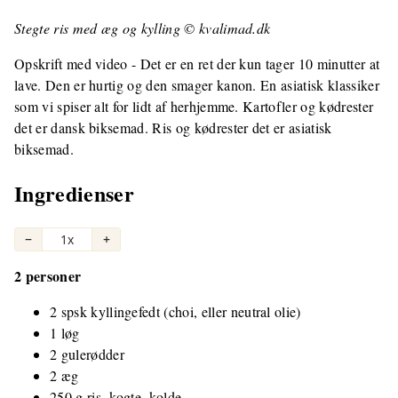
Stegte ris med æg og kylling © kvalimad.dk
Opskrift med video - Det er en ret der kun tager 10 minutter at
lave. Den er hurtig og den smager kanon. En asiatisk klassiker
som vi spiser alt for lidt af herhjemme. Kartofler og kødrester
det er dansk biksemad. Ris og kødrester det er asiatisk
biksemad.
Ingredienser
−
1x
+
2 personer
2 spsk kyllingefedt (choi, eller neutral olie)
1 løg
2 gulerødder
2 æg
250 g ris, kogte, kolde