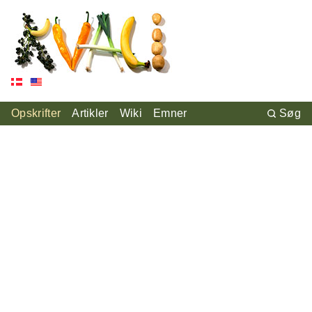
Opskrifter
Artikler
Wiki
Emner
Søg