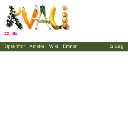
Opskrifter
Artikler
Wiki
Emner
Søg