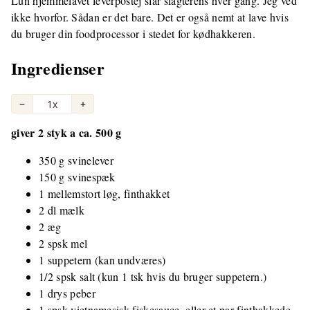
Lun hjemmelavet leverpostej slår slagterens hver gang. Jeg ved
ikke hvorfor. Sådan er det bare. Det er også nemt at lave hvis
du bruger din foodprocessor i stedet for kødhakkeren.
Ingredienser
−
1x
+
giver 2 styk a ca. 500 g
350 g svinelever
150 g svinespæk
1 mellemstort løg, finthakket
2 dl mælk
2 æg
2 spsk mel
1 suppetern (kan undværes)
1/2 spsk salt (kun 1 tsk hvis du bruger suppetern.)
1 drys peber
1 spsk vietnamesisk fiskesauce, eller et par finthakkede