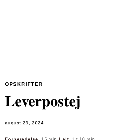
OPSKRIFTER
Leverpostej
august 23, 2024
Forberedelse
15 min
·
I alt
1 t 10 min