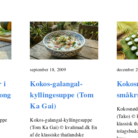
september 18, 2009
december 2
 i
Kokos-galangal-
Kokos
tong
kyllingesuppe (Tom
småkr
Ka Gai)
Kokosnødd
(Tako) © 
uppe
Kokos-galangal-kyllingesuppe
klassisk t
(Tom Ka Gai) © kvalimad.dk En
tolagsbudd
af de klassiske thailandske