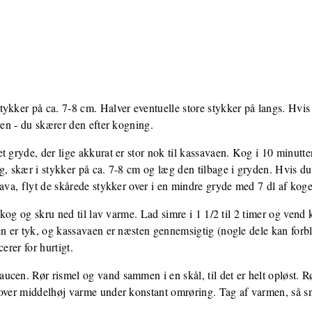
ykker på ca. 7-8 cm. Halver eventuelle store stykker på langs. Hvis
ren - du skærer den efter kogning.
t gryde, der lige akkurat er stor nok til kassavaen. Kog i 10 minutte
g, skær i stykker på ca. 7-8 cm og læg den tilbage i gryden. Hvis du
sava, flyt de skårede stykker over i en mindre gryde med 7 dl af kog
l kog og skru ned til lav varme. Lad simre i 1 1/2 til 2 timer og ven
en er tyk, og kassavaen er næsten gennemsigtig (nogle dele kan forb
erer for hurtigt.
cen. Rør rismel og vand sammen i en skål, til det er helt opløst. R
 over middelhøj varme under konstant omrøring. Tag af varmen, så sn