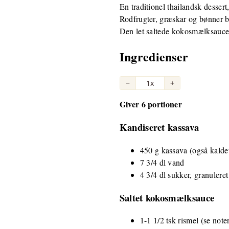
En traditionel thailandsk dessert
Rodfrugter, græskar og bønner br
Den let saltede kokosmælksauce p
Ingredienser
−
1x
+
Giver 6 portioner
Kandiseret kassava
450 g kassava (også kaldet 
7 3/4 dl vand
4 3/4 dl sukker, granuleret
Saltet kokosmælksauce
1-1 1/2 tsk rismel (se note