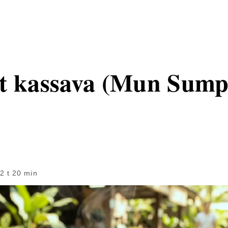
t kassava (Mun Sump
2 t 20 min