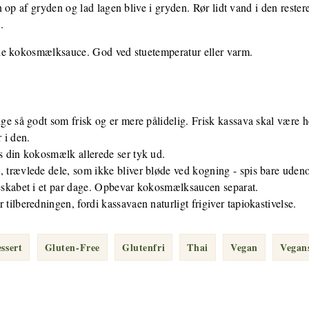
op af gryden og lad lagen blive i gryden. Rør lidt vand i den restere
.
de kokosmælksauce. God ved stuetemperatur eller varm.
ige så godt som frisk og er mere pålidelig. Frisk kassava skal være h
 i den.
s din kokosmælk allerede ser tyk ud.
, trævlede dele, som ikke bliver bløde ved kogning - spis bare ude
leskabet i et par dage. Opbevar kokosmælksaucen separat.
tilberedningen, fordi kassavaen naturligt frigiver tapiokastivelse.
ssert
Gluten-Free
Glutenfri
Thai
Vegan
Vegan