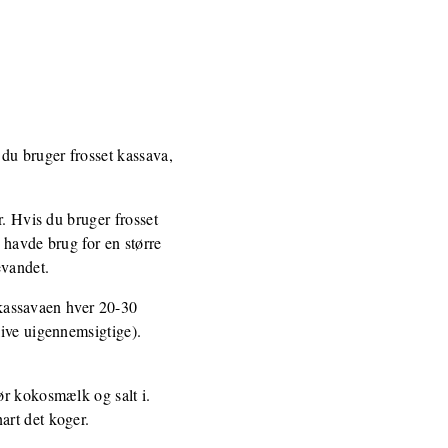
 du bruger frosset kassava,
r. Hvis du bruger frosset
 havde brug for en større
evandet.
d kassavaen hver 20-30
live uigennemsigtige).
ør kokosmælk og salt i.
art det koger.