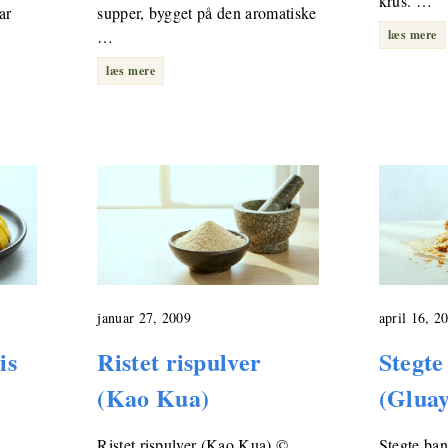
krus. …
ar
supper, bygget på den aromatiske
…
læs mere
læs mere
januar 27, 2009
april 16, 2
is
Ristet rispulver
Stegte
(Kao Kua)
(Glua
Ristet rispulver (Kao Kua) ©
Stegte ba