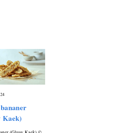
024
 bananer
y Kaek)
naner (Gluay Kaek) ©