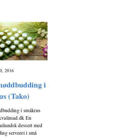
0, 2016
nøddbudding i
us (Tako)
budding i småkrus
kvalimad.dk En
hailandsk dessert med
ing serveret i små