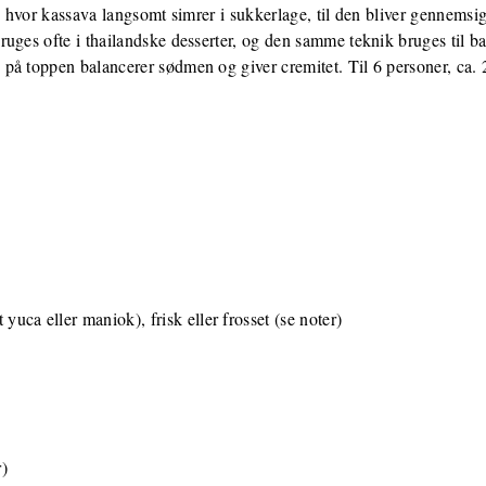
, hvor kassava langsomt simrer i sukkerlage, til den bliver gennemsig
uges ofte i thailandske desserter, og den samme teknik bruges til ba
å toppen balancerer sødmen og giver cremitet. Til 6 personer, ca. 2
yuca eller maniok), frisk eller frosset (se noter)
r)