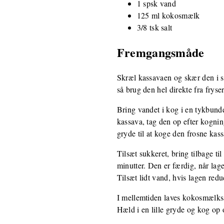
1 spsk vand
125 ml kokosmælk
3/8 tsk salt
Fremgangsmåde
Skræl kassavaen og skær den i st
så brug den hel direkte fra fryse
Bring vandet i kog i en tykbunde
kassava, tag den op efter kognin
gryde til at koge den frosne kas
Tilsæt sukkeret, bring tilbage ti
minutter. Den er færdig, når lag
Tilsæt lidt vand, hvis lagen reduc
I mellemtiden laves kokosmælksau
Hæld i en lille gryde og kog op