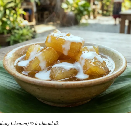
alung Cheuam) © kvalimad.dk