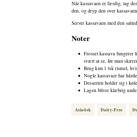
Når kassavaen er færdig, tag den 
den, og dryp den over kassavaen
Server kassavaen med den salte
Noter
Frosset kassava fungerer l
svært at se, før man skærer
Brug kun 1 tsk rismel, hvi
Nogle kassavaer har hårde
Desserten holder sig i kø
Lagen bliver klæbrig under 
Asiatisk
Dairy-Free
De