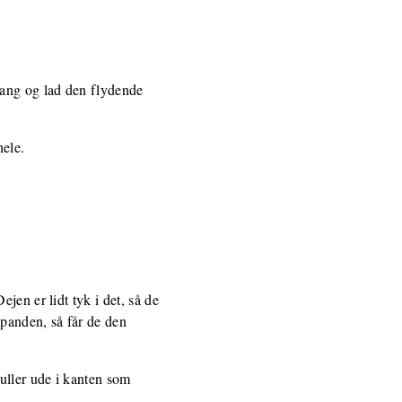
gang og lad den flydende
hele.
jen er lidt tyk i det, så de
 panden, så får de den
uller ude i kanten som