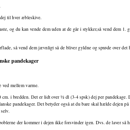
.
dej til hver æbleskive.
faste, og du kan vende dem uden at de går i stykker,så vend dem 1. 
rflade, så vend dem jævnligt så de bliver gyldne og sprøde over det 
nske pandekager
e ved mellem varme.
cm. i bredden. Det er lidt over ½ dl (3-4 spsk) dej per pandekage. De
danske pandekager. Det betyder også at du bare skal hælde dejen på
 selv.
boblerne der kommer i dejen ikke forsvinder igen. Dvs. de laver så h