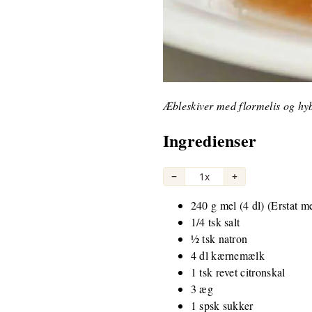
Æbleskiver med flormelis og h
Ingredienser
−
1x
+
240 g mel (4 dl) (Erstat 
1/4 tsk salt
½ tsk natron
4 dl kærnemælk
1 tsk revet citronskal
3 æg
1 spsk sukker