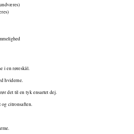
 undværes)
æres)
emmelighed
 i en røreskål.
ed hviderne.
ør det til en tyk ensartet dej.
 og citronsaften.
arme.