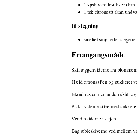
1 spsk vanillesukker (kan
1 tsk citronsaft (kan undv
til stegning
smeltet smør eller stegeh
Fremgangsmåde
Skil æggehviderne fra blommerne
Hæld citronsaften og sukkeret v
Bland resten i en anden skål, og r
Pisk hviderne stive med sukkeret
Vend hviderne i dejen.
Bag æbleskiverne ved mellem v