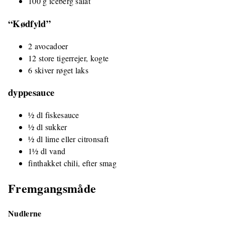
100 g iceberg salat
“Kødfyld”
2 avocadoer
12 store tigerrejer, kogte
6 skiver røget laks
dyppesauce
½ dl fiskesauce
½ dl sukker
½ dl lime eller citronsaft
1½ dl vand
finthakket chili, efter smag
Fremgangsmåde
Nudlerne