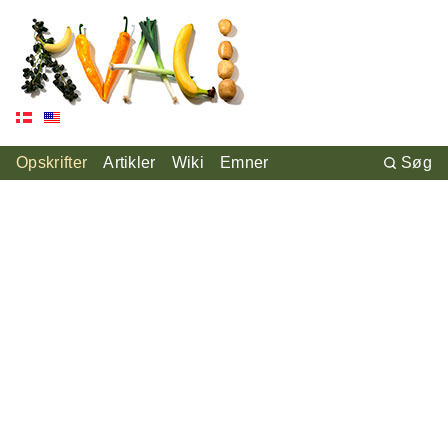
Opskrifter
Artikler
Wiki
Emner
Søg