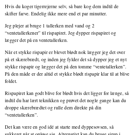
Hvis du koger tigerrejerne selv, så bare kog dem indtil de
skifter farve. Endelig ikke mere end et par minutter.
Jeg plejer at bruge 1 tallerken med vand og 2
“ventetallerkener” til rispapiret. Jeg dypper rispapiret og
lægger det på en ventetallerken.
Når et stykke rispapir er blevet blødt nok lægger jeg det over
på et skærebrædt, og inden jeg fylder det så dypper jeg et nyt
stykke rispapir og lægger det på den tomme “ventetallerken”.
På den måde er der altid et stykke blødt rispapir klar til at blive
foldet.
Rispapiret kan godt blive for blødt hvis det ligger for længe, så
indtil du har lært teknikken og prøvet det nogle gange kan du
droppe skærebrædtet og rulle dem direkte på din
“ventetallerken”.
Det kan være en god idé at starte med dyppesovsen, så
sukkeret når at opløse sig. Alternativt kan du bruge sirup i