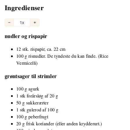
Ingredienser
−
1x
+
nudler og rispapir
12 stk. rispapir, ca. 22 cm
100 g risnudler. De tyndeste du kan finde. (Rice
Vermicelli)
grøntsager til strimler
100 g agurk
1 stk forårsløg af 20 g
50 g sukkerærter
1 stk gulerod af 100 g
100 g peberfrugt
20 g frisk koriander (eller anden krydderurt.)