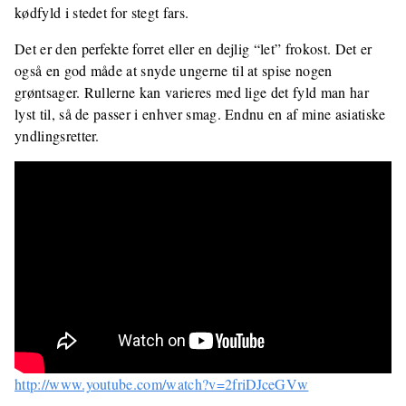
kødfyld i stedet for stegt fars.
Det er den perfekte forret eller en dejlig “let” frokost. Det er
også en god måde at snyde ungerne til at spise nogen
grøntsager. Rullerne kan varieres med lige det fyld man har
lyst til, så de passer i enhver smag. Endnu en af mine asiatiske
yndlingsretter.
http://www.youtube.com/watch?v=2friDJceGVw