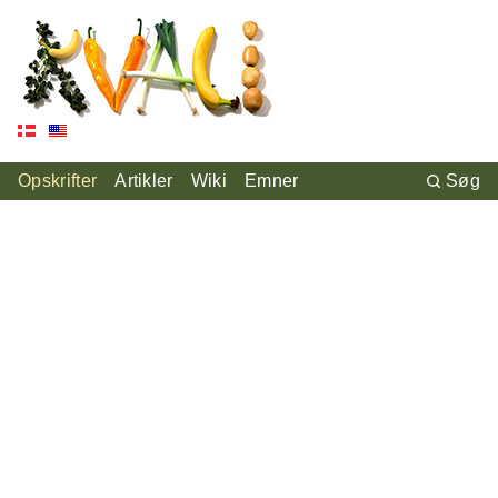
Opskrifter
Artikler
Wiki
Emner
Søg