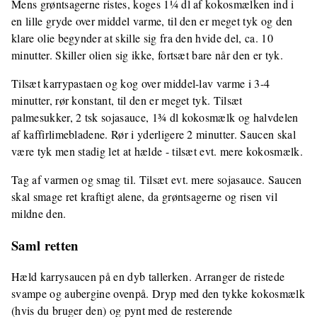
Mens grøntsagerne ristes, koges 1¼ dl af kokosmælken ind i
en lille gryde over middel varme, til den er meget tyk og den
klare olie begynder at skille sig fra den hvide del, ca. 10
minutter. Skiller olien sig ikke, fortsæt bare når den er tyk.
Tilsæt karrypastaen og kog over middel-lav varme i 3-4
minutter, rør konstant, til den er meget tyk. Tilsæt
palmesukker, 2 tsk sojasauce, 1¾ dl kokosmælk og halvdelen
af kaffirlimebladene. Rør i yderligere 2 minutter. Saucen skal
være tyk men stadig let at hælde - tilsæt evt. mere kokosmælk.
Tag af varmen og smag til. Tilsæt evt. mere sojasauce. Saucen
skal smage ret kraftigt alene, da grøntsagerne og risen vil
mildne den.
Saml retten
Hæld karrysaucen på en dyb tallerken. Arranger de ristede
svampe og aubergine ovenpå. Dryp med den tykke kokosmælk
(hvis du bruger den) og pynt med de resterende