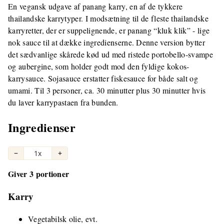
En vegansk udgave af panang karry, en af de tykkere
thailandske karrytyper. I modsætning til de fleste thailandske
karryretter, der er suppelignende, er panang “kluk klik” - lige
nok sauce til at dække ingredienserne. Denne version bytter
det sædvanlige skårede kød ud med ristede portobello-svampe
og aubergine, som holder godt mod den fyldige kokos-
karrysauce. Sojasauce erstatter fiskesauce for både salt og
umami. Til 3 personer, ca. 30 minutter plus 30 minutter hvis
du laver karrypastaen fra bunden.
Ingredienser
−
1x
+
Giver 3 portioner
Karry
Vegetabilsk olie, evt.