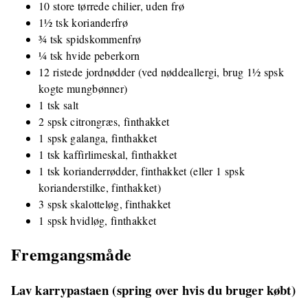
10 store tørrede chilier, uden frø
1½ tsk korianderfrø
¾ tsk spidskommenfrø
¼ tsk hvide peberkorn
12 ristede jordnødder (ved nøddeallergi, brug 1½ spsk
kogte mungbønner)
1 tsk salt
2 spsk citrongræs, finthakket
1 spsk galanga, finthakket
1 tsk kaffirlimeskal, finthakket
1 tsk korianderrødder, finthakket (eller 1 spsk
korianderstilke, finthakket)
3 spsk skalotteløg, finthakket
1 spsk hvidløg, finthakket
Fremgangsmåde
Lav karrypastaen (spring over hvis du bruger købt)