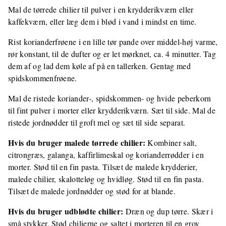
Mal de tørrede chilier til pulver i en krydderikværn eller
kaffekværn, eller læg dem i blød i vand i mindst en time.
Rist korianderfrøene i en lille tør pande over middel-høj varme,
rør konstant, til de dufter og er let mørknet, ca. 4 minutter. Tag
dem af og lad dem køle af på en tallerken. Gentag med
spidskommenfrøene.
Mal de ristede koriander-, spidskommen- og hvide peberkorn
til fint pulver i morter eller krydderikværn. Sæt til side. Mal de
ristede jordnødder til groft mel og sæt til side separat.
Hvis du bruger malede tørrede chilier:
Kombiner salt,
citrongræs, galanga, kaffirlimeskal og korianderrødder i en
morter. Stød til en fin pasta. Tilsæt de malede krydderier,
malede chilier, skalotteløg og hvidløg. Stød til en fin pasta.
Tilsæt de malede jordnødder og stød for at blande.
Hvis du bruger udblødte chilier:
Dræn og dup tørre. Skær i
små stykker. Stød chilierne og saltet i morteren til en grov