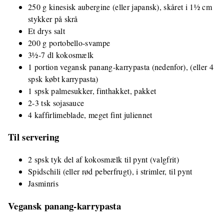
250 g kinesisk aubergine (eller japansk), skåret i 1½ cm
stykker på skrå
Et drys salt
200 g portobello-svampe
3½-7 dl kokosmælk
1 portion vegansk panang-karrypasta (nedenfor), (eller 4
spsk købt karrypasta)
1 spsk palmesukker, finthakket, pakket
2-3 tsk sojasauce
4 kaffirlimeblade, meget fint juliennet
Til servering
2 spsk tyk del af kokosmælk til pynt (valgfrit)
Spidschili (eller rød peberfrugt), i strimler, til pynt
Jasminris
Vegansk panang-karrypasta