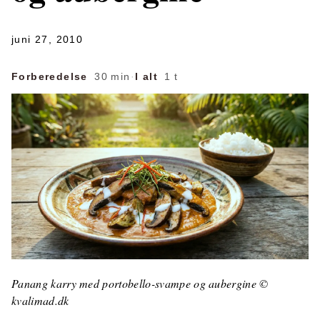
juni 27, 2010
Forberedelse
30 min
·
I alt
1 t
Panang karry med portobello-svampe og aubergine ©
kvalimad.dk