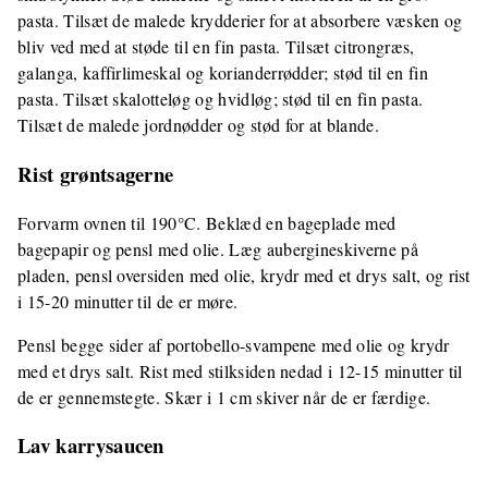
pasta. Tilsæt de malede krydderier for at absorbere væsken og
bliv ved med at støde til en fin pasta. Tilsæt citrongræs,
galanga, kaffirlimeskal og korianderrødder; stød til en fin
pasta. Tilsæt skalotteløg og hvidløg; stød til en fin pasta.
Tilsæt de malede jordnødder og stød for at blande.
Rist grøntsagerne
Forvarm ovnen til 190°C. Beklæd en bageplade med
bagepapir og pensl med olie. Læg aubergineskiverne på
pladen, pensl oversiden med olie, krydr med et drys salt, og rist
i 15-20 minutter til de er møre.
Pensl begge sider af portobello-svampene med olie og krydr
med et drys salt. Rist med stilksiden nedad i 12-15 minutter til
de er gennemstegte. Skær i 1 cm skiver når de er færdige.
Lav karrysaucen