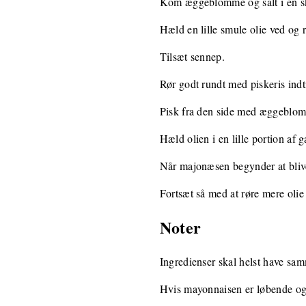
Kom æggeblomme og salt i en s
Hæld en lille smule olie ved og r
Tilsæt sennep.
Rør godt rundt med piskeris indti
Pisk fra den side med æggeblomm
Hæld olien i en lille portion af 
Når majonæsen begynder at blive 
Fortsæt så med at røre mere olie
Noter
Ingredienser skal helst have sam
Hvis mayonnaisen er løbende og t