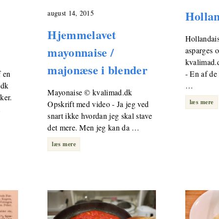
Hollan
august 14, 2015
Hjemmelavet
Hollandais
mayonnaise /
asparges o
kvalimad.
majonæse i blender
f en
- En af de
.dk
…
Mayonaise © kvalimad.dk
ker.
læs mere
Opskrift med video - Ja jeg ved
…
snart ikke hvordan jeg skal stave
det mere. Men jeg kan da …
læs mere