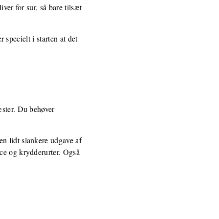
ver for sur, så bare tilsæt
 specielt i starten at det
æster. Du behøver
n lidt slankere udgave af
uce og krydderurter. Også