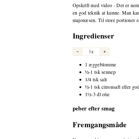
Opskrift med video - Det er nem
en god teknik at kunne. Man kan
majonæsen. Til store portioner 
Ingredienser
−
1x
+
1 æggeblomme
½-1 tsk sennep
1/4 tsk salt
½-1 tsk citronsaft eller go
1½-3 dl olie
peber efter smag
Fremgangsmåde