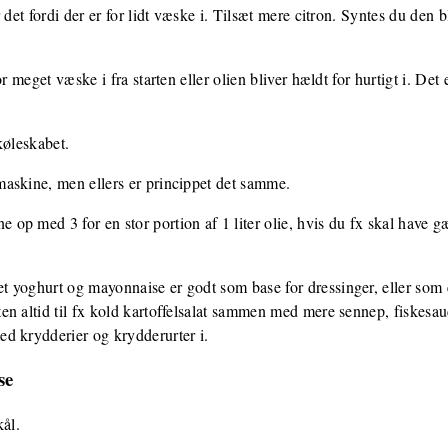
det fordi der er for lidt væske i. Tilsæt mere citron. Syntes du den bli
r meget væske i fra starten eller olien bliver hældt for hurtigt i. Det er
køleskabet.
askine, men ellers er princippet det samme.
p med 3 for en stor portion af 1 liter olie, hvis du fx skal have g
 yoghurt og mayonnaise er godt som base for dressinger, eller som e
en altid til fx kold kartoffelsalat sammen med mere sennep, fiskesa
d krydderier og krydderurter i.
se
ål.