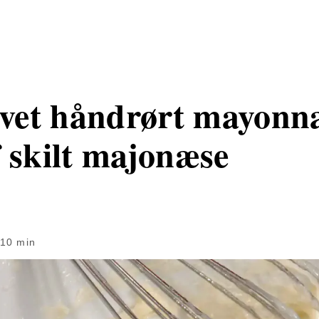
et håndrørt mayonna
 skilt majonæse
10 min