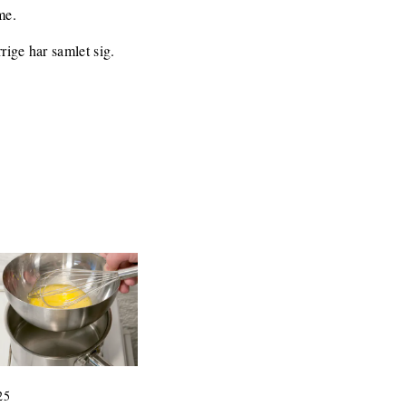
me.
rige har samlet sig.
25