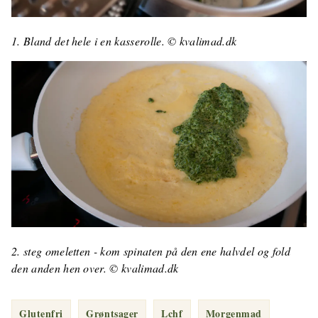
1. Bland det hele i en kasserolle. © kvalimad.dk
2. steg omeletten - kom spinaten på den ene halvdel og fold
den anden hen over. © kvalimad.dk
Glutenfri
Grøntsager
Lchf
Morgenmad