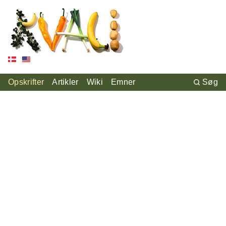
Opskrifter
Artikler
Wiki
Emner
Søg