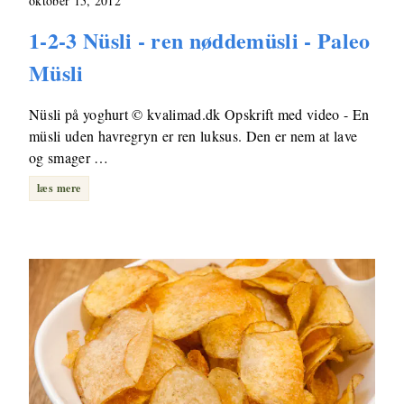
oktober 15, 2012
1-2-3 Nüsli - ren nøddemüsli - Paleo
Müsli
Nüsli på yoghurt © kvalimad.dk Opskrift med video - En
müsli uden havregryn er ren luksus. Den er nem at lave
og smager …
læs mere