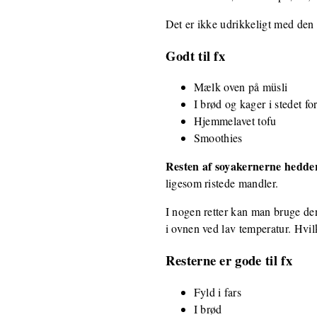
Det er ikke udrikkeligt med den 
Godt til fx
Mælk oven på müsli
I brød og kager i stedet f
Hjemmelavet tofu
Smoothies
Resten af soyakernerne hedde
ligesom ristede mandler.
I nogen retter kan man bruge de
i ovnen ved lav temperatur. Hvil
Resterne er gode til fx
Fyld i fars
I brød