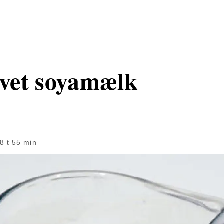
vet soyamælk
8 t 55 min