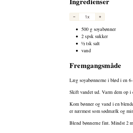
Ingredienser
−
1x
+
500 g soyabønner
2 spsk sukker
½ tsk salt
vand
Fremgangsmåde
Læg soyabønnerne i blød i en 6-
Skift vandet ud. Varm dem op i e
Kom bønner og vand i en blender
er nærmest som sødmælk og minim
Blend bønnerne fint. Mindst 2 m