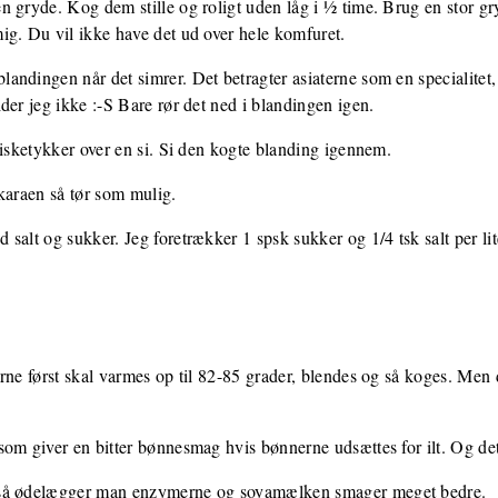
 gryde. Kog dem stille og roligt uden låg i ½ time. Brug en stor gr
ig. Du vil ikke have det ud over hele komfuret.
ndingen når det simrer. Det betragter asiaterne som en specialitet,
der jeg ikke :-S Bare rør det ned i blandingen igen.
visketykker over en si. Si den kogte blanding igennem.
 okaraen så tør som mulig.
salt og sukker. Jeg foretrækker 1 spsk sukker og 1/4 tsk salt per lit
rne først skal varmes op til 82-85 grader, blendes og så koges. Men 
om giver en bitter bønnesmag hvis bønnerne udsættes for ilt. Og det
 så ødelægger man enzymerne og soyamælken smager meget bedre.