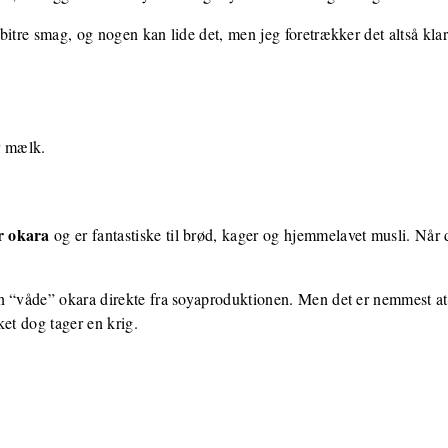
bitre smag, og nogen kan lide det, men jeg foretrækker det altså klar
or mælk.
r okara
og er fantastiske til brød, kager og hjemmelavet musli. Når d
n “våde” okara direkte fra soyaproduktionen. Men det er nemmest a
ket dog tager en krig.