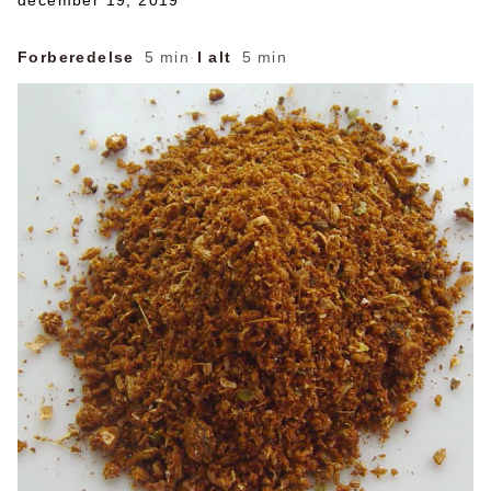
december 19, 2019
Forberedelse
5 min
·
I alt
5 min