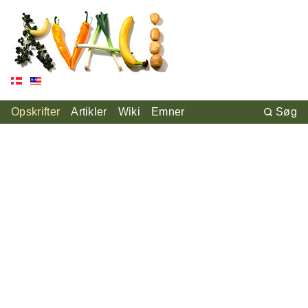
Opskrifter
Artikler
Wiki
Emner
Søg