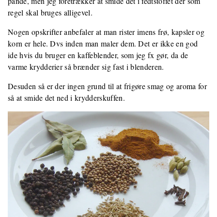
pande, men jeg foretrækker at smide det i fedtstoffet der som
regel skal bruges alligevel.
Nogen opskrifter anbefaler at man rister imens frø, kapsler og
korn er hele. Dvs inden man maler dem. Det er ikke en god
ide hvis du bruger en kaffeblender, som jeg fx gør, da de
varme krydderier så brænder sig fast i blenderen.
Desuden så er der ingen grund til at frigøre smag og aroma for
så at smide det ned i krydderskuffen.