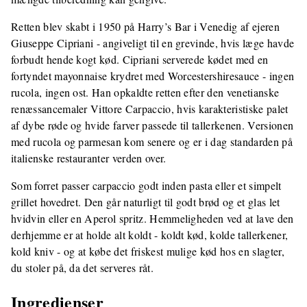
Retten blev skabt i 1950 på Harry’s Bar i Venedig af ejeren
Giuseppe Cipriani - angiveligt til en grevinde, hvis læge havde
forbudt hende kogt kød. Cipriani serverede kødet med en
fortyndet mayonnaise krydret med Worcestershiresauce - ingen
rucola, ingen ost. Han opkaldte retten efter den venetianske
renæssancemaler Vittore Carpaccio, hvis karakteristiske palet
af dybe røde og hvide farver passede til tallerkenen. Versionen
med rucola og parmesan kom senere og er i dag standarden på
italienske restauranter verden over.
Som forret passer carpaccio godt inden pasta eller et simpelt
grillet hovedret. Den går naturligt til godt brød og et glas let
hvidvin eller en Aperol spritz. Hemmeligheden ved at lave den
derhjemme er at holde alt koldt - koldt kød, kolde tallerkener,
kold kniv - og at købe det friskest mulige kød hos en slagter,
du stoler på, da det serveres råt.
Ingredienser