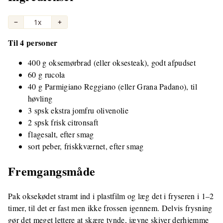
−
1x
+
Til 4 personer
400 g oksemørbrad (eller oksesteak), godt afpudset
60 g rucola
40 g Parmigiano Reggiano (eller Grana Padano), til
høvling
3 spsk ekstra jomfru olivenolie
2 spsk frisk citronsaft
flagesalt, efter smag
sort peber, friskkværnet, efter smag
Fremgangsmåde
Pak oksekødet stramt ind i plastfilm og læg det i fryseren i 1–2
timer, til det er fast men ikke frossen igennem. Delvis frysning
gør det meget lettere at skære tynde, jævne skiver derhjemme