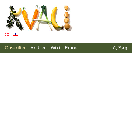
Opskrifter
Artikler
Wiki
Emner
Søg