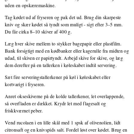
uden en opskæremaskine.
Tag kødet ud af fryseren og pak det ud. Brug din skarpeste
kniv og skær kødet så tyndt som muligt - sigt efter 3–5 mm.
Du får cirka 8–10 skiver af 400 g.
Læg hver skive mellem to stykker bagepapir eller plastfilm.
Bank forsigtigt med en kødbanker eller kagerulle fra midten og
udad, til skiven er papirtyndt. Arbejd skive for skive, og læg
dem derefter på en tallerken i køleskabet indtil servering.
Sæt fire serveringstallerkener på køl i køleskabet eller
kortvarigt i fryseren.
Anret okseskiverne på de kolde tallerkener, let overlappende,
så overfladen er dækket. Krydr let med flagesalt og
friskkværnet peber.
Vend rucolaen i en lille skål med 1 spsk af olivenolien, lidt
citronsaft og en knivspids salt. Fordel løst over kødet. Brug en