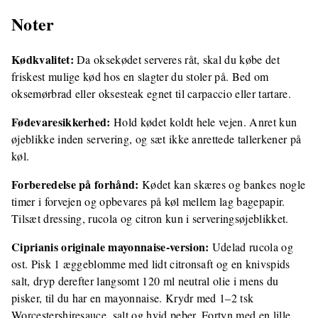
Noter
Kødkvalitet:
Da oksekødet serveres råt, skal du købe det
friskest mulige kød hos en slagter du stoler på. Bed om
oksemørbrad eller oksesteak egnet til carpaccio eller tartare.
Fødevaresikkerhed:
Hold kødet koldt hele vejen. Anret kun
øjeblikke inden servering, og sæt ikke anrettede tallerkener på
køl.
Forberedelse på forhånd:
Kødet kan skæres og bankes nogle
timer i forvejen og opbevares på køl mellem lag bagepapir.
Tilsæt dressing, rucola og citron kun i serveringsøjeblikket.
Ciprianis originale mayonnaise-version:
Udelad rucola og
ost. Pisk 1 æggeblomme med lidt citronsaft og en knivspids
salt, dryp derefter langsomt 120 ml neutral olie i mens du
pisker, til du har en mayonnaise. Krydr med 1–2 tsk
Worcestershiresauce, salt og hvid peber. Fortyn med en lille