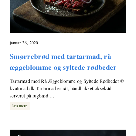
januar 26, 2020
Smørrebrød med tartarmad, rå
æggeblomme og syltede rødbeder
Tartarmad med Rå Æggeblomme og Syltede Rødbeder ©
kvalimad.dk Tartarmad er råt, håndhakket oksekød
serveret på rugbrød …
læs mere