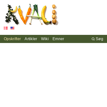
Opskrifter
Artikler
Wiki
Emner
Søg