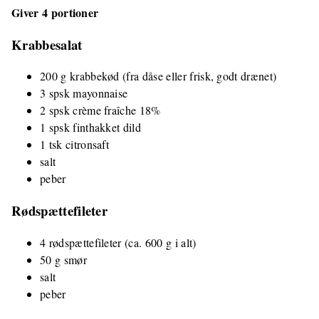
Giver 4 portioner
Krabbesalat
200 g krabbekød (fra dåse eller frisk, godt drænet)
3 spsk mayonnaise
2 spsk crème fraîche 18%
1 spsk finthakket dild
1 tsk citronsaft
salt
peber
Rødspættefileter
4 rødspættefileter (ca. 600 g i alt)
50 g smør
salt
peber