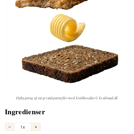
Opbygning af stegt rødspættefilet med krabbesalat © kvalimad.dk
Ingredienser
−
1x
+