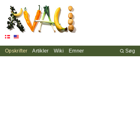
Opskrifter
Artikler
Wiki
Emner
Søg