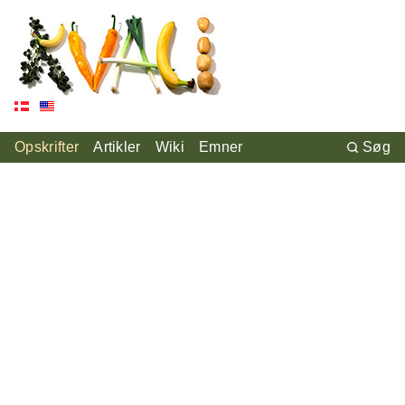
Opskrifter
Artikler
Wiki
Emner
Søg