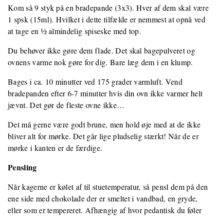
Kom så 9 styk på en bradepande (3x3). Hver af dem skal være
1 spsk (15ml). Hvilket i dette tilfælde er nemmest at opnå ved
at tage en ½ almindelig spiseske med top.
Du behøver ikke gøre dem flade. Det skal bagepulveret og
ovnens varme nok gøre for dig. Bare læg dem i en klump.
Bages i ca. 10 minutter ved 175 grader varmluft. Vend
bradepanden efter 6-7 minutter hvis din ovn ikke varmer helt
jævnt. Det gør de fleste ovne ikke…
Det må gerne være godt brune, men hold øje med at de ikke
bliver alt for mørke. Det går lige pludselig stærkt! Når de er
mørke i kanten er de færdige.
Pensling
Når kagerne er kølet af til stuetemperatur, så pensl dem på den
ene side med chokolade der er smeltet i vandbad, en gryde,
eller som er tempereret. Afhængig af hvor pedantisk du føler