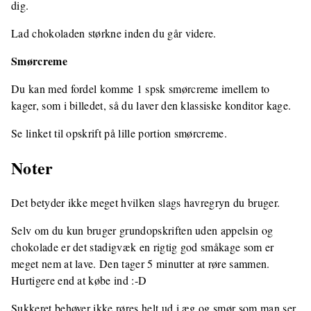
dig.
Lad chokoladen størkne inden du går videre.
Smørcreme
Du kan med fordel komme 1 spsk smørcreme imellem to
kager, som i billedet, så du laver den klassiske konditor kage.
Se linket til opskrift på lille portion smørcreme.
Noter
Det betyder ikke meget hvilken slags havregryn du bruger.
Selv om du kun bruger grundopskriften uden appelsin og
chokolade er det stadigvæk en rigtig god småkage som er
meget nem at lave. Den tager 5 minutter at røre sammen.
Hurtigere end at købe ind :-D
Sukkeret behøver ikke røres helt ud i æg og smør som man ser