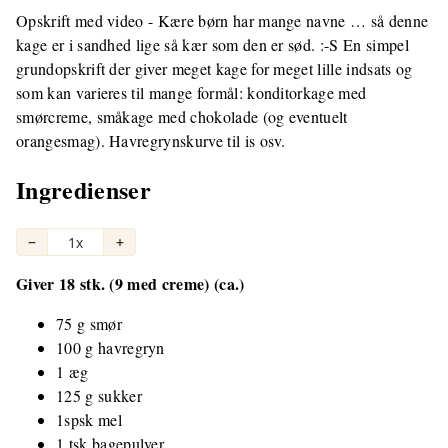
Opskrift med video - Kære børn har mange navne … så denne
kage er i sandhed lige så kær som den er sød. :-S En simpel
grundopskrift der giver meget kage for meget lille indsats og
som kan varieres til mange formål: konditorkage med
smørcreme, småkage med chokolade (og eventuelt
orangesmag). Havregrynskurve til is osv.
Ingredienser
−
1x
+
Giver 18 stk. (9 med creme) (ca.)
75 g smør
100 g havregryn
1 æg
125 g sukker
1spsk mel
1 tsk bagepulver