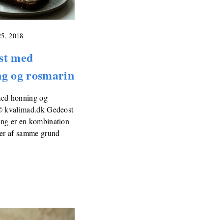
25, 2018
st med
ng og rosmarin
ed honning og
© kvalimad.dk Gedeost
ng er en kombination
rer af samme grund
…