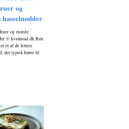
druer og
e hasselnødder
ruer og ristede
der © kvalimad.dk Brie
r et af de lettere
, der typisk hører til