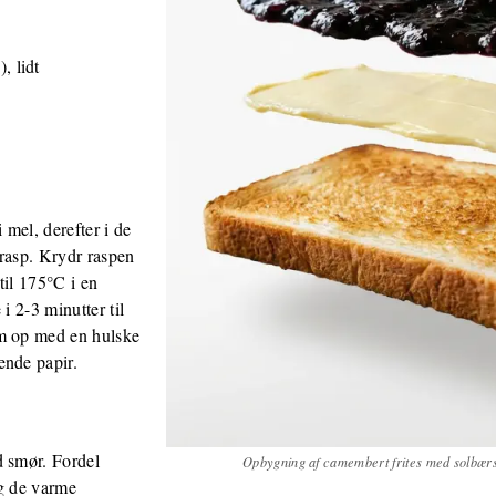
, lidt
mel, derefter i de
 rasp. Krydr raspen
til 175°C i en
i 2-3 minutter til
em op med en hulske
ende papir.
d smør. Fordel
Opbygning af camembert frites med solbærs
æg de varme