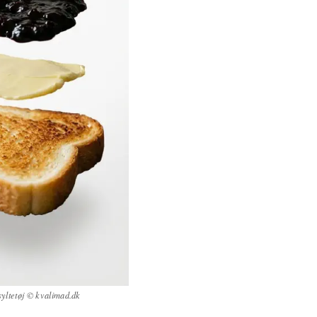
yltetøj © kvalimad.dk