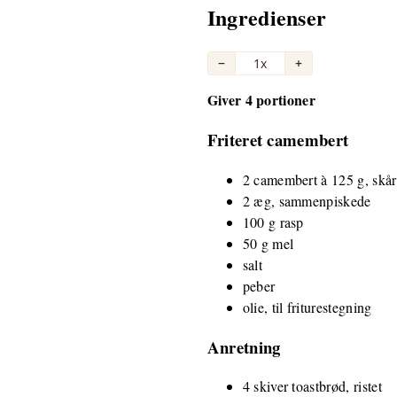
Ingredienser
−
1x
+
Giver 4 portioner
Friteret camembert
2 camembert à 125 g, skåre
2 æg, sammenpiskede
100 g rasp
50 g mel
salt
peber
olie, til friturestegning
Anretning
4 skiver toastbrød, ristet