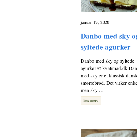
januar 19, 2020
Danbo med sky o
syltede agurker
Danbo med sky og syltede
agurker © kvalimad.dk Da
med sky er et klassisk dans
smørrebrød. Det virker enke
men sky …
læs mere