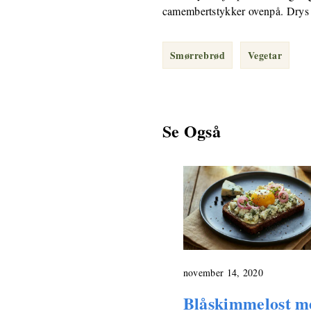
camembertstykker ovenpå. Drys li
Smørrebrød
Vegetar
Se Også
november 14, 2020
Blåskimmelost m