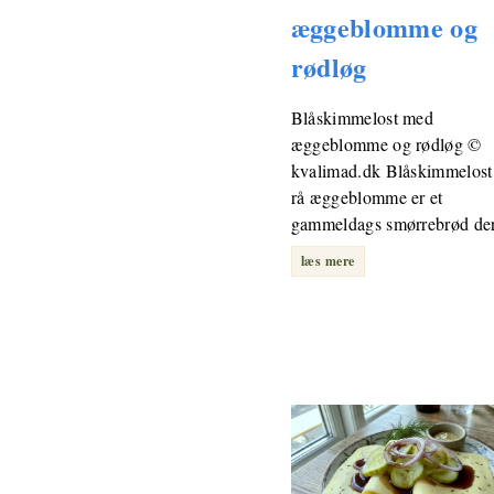
æggeblomme og
rødløg
Blåskimmelost med
æggeblomme og rødløg ©
kvalimad.dk Blåskimmelos
rå æggeblomme er et
gammeldags smørrebrød d
læs mere