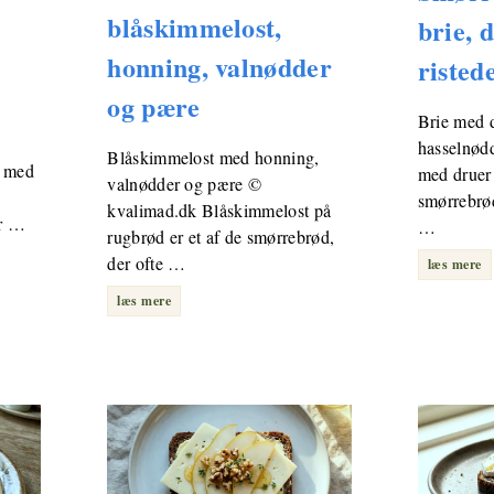
blåskimmelost,
brie, 
honning, valnødder
risted
og pære
Brie med d
hasselnød
Blåskimmelost med honning,
t med
med druer e
valnødder og pære ©
smørrebrød
kvalimad.dk Blåskimmelost på
er …
…
rugbrød er et af de smørrebrød,
der ofte …
læs mere
læs mere