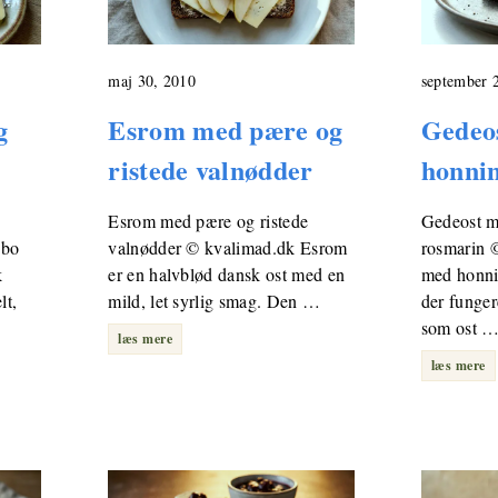
maj 30, 2010
september 
g
Esrom med pære og
Gedeo
ristede valnødder
honni
Esrom med pære og ristede
Gedeost m
nbo
valnødder © kvalimad.dk Esrom
rosmarin 
k
er en halvblød dansk ost med en
med honni
lt,
mild, let syrlig smag. Den …
der funge
som ost 
læs mere
læs mere