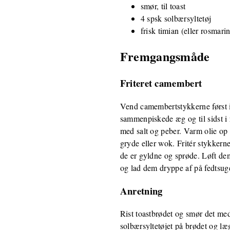
smør, til toast
4 spsk solbærsyltetøj
frisk timian (eller rosmarin)
Fremgangsmåde
Friteret camembert
Vend camembertstykkerne først i 
sammenpiskede æg og til sidst i
med salt og peber. Varm olie op 
gryde eller wok. Fritér stykkerne 
de er gyldne og sprøde. Løft d
og lad dem dryppe af på fedtsug
Anretning
Rist toastbrødet og smør det me
solbærsyltetøjet på brødet og l