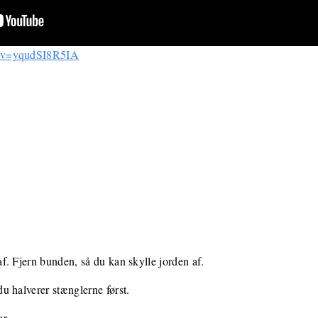
h?v=yqudSI8R5IA
. Fjern bunden, så du kan skylle jorden af.
u halverer stænglerne først.
r.