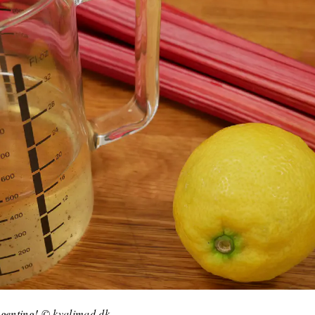
ngenting! © kvalimad.dk