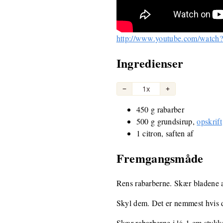
http://www.youtube.com/watc
Ingredienser
−
1x
+
450 g rabarber
500 g grundsirup,
opskrift
1 citron, saften af
Fremgangsmåde
Rens rabarberne. Skær bladene af
Skyl dem. Det er nemmest hvis d
Skær rabarberne i ½-1 cm stykke