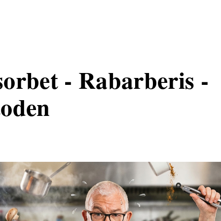
orbet - Rabarberis -
toden