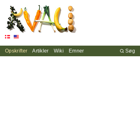
Opskrifter
Artikler
Wiki
Emner
Søg