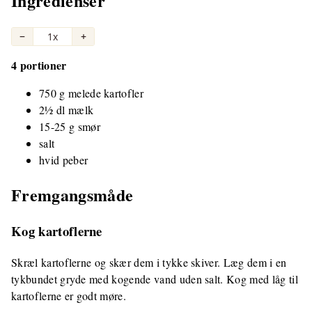
Ingredienser
−
1x
+
4 portioner
750 g melede kartofler
2½ dl mælk
15-25 g smør
salt
hvid peber
Fremgangsmåde
Kog kartoflerne
Skræl kartoflerne og skær dem i tykke skiver. Læg dem i en
tykbundet gryde med kogende vand uden salt. Kog med låg til
kartoflerne er godt møre.