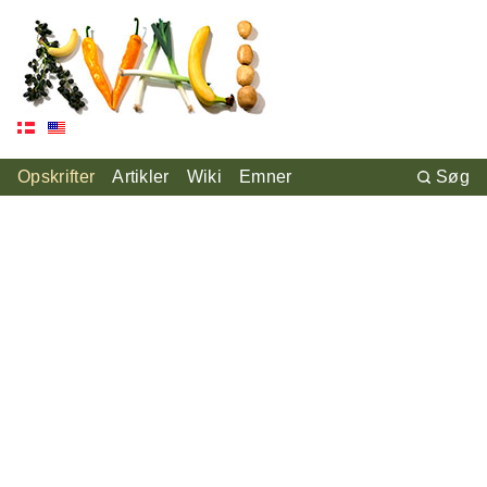
Opskrifter
Artikler
Wiki
Emner
Søg