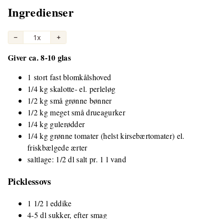
Ingredienser
−
1x
+
Giver ca. 8-10 glas
1 stort fast blomkålshoved
1/4 kg skalotte- el. perleløg
1/2 kg små grønne bønner
1/2 kg meget små drueagurker
1/4 kg gulerødder
1/4 kg grønne tomater (helst kirsebærtomater) el.
friskbælgede ærter
saltlage: 1/2 dl salt pr. 1 l vand
Picklessovs
1 1/2 l eddike
4-5 dl sukker, efter smag