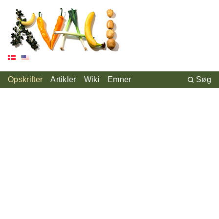
Opskrifter
Artikler
Wiki
Emner
Søg