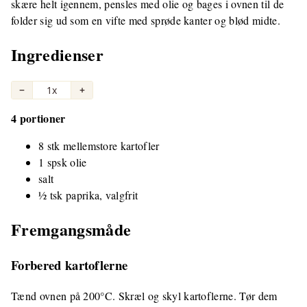
skære helt igennem, pensles med olie og bages i ovnen til de
folder sig ud som en vifte med sprøde kanter og blød midte.
Ingredienser
−
1x
+
4 portioner
8 stk mellemstore kartofler
1 spsk olie
salt
½ tsk paprika, valgfrit
Fremgangsmåde
Forbered kartoflerne
Tænd ovnen på 200°C. Skræl og skyl kartoflerne. Tør dem