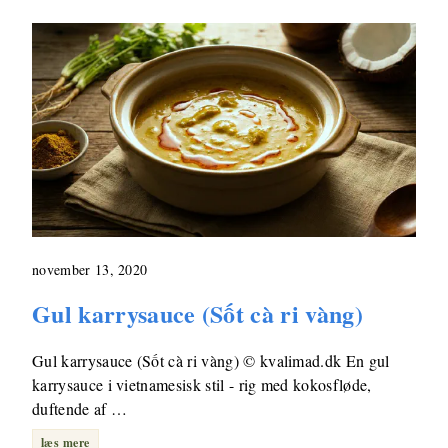
november 13, 2020
Gul karrysauce (Sốt cà ri vàng)
Gul karrysauce (Sốt cà ri vàng) © kvalimad.dk En gul
karrysauce i vietnamesisk stil - rig med kokosfløde,
duftende af …
læs mere