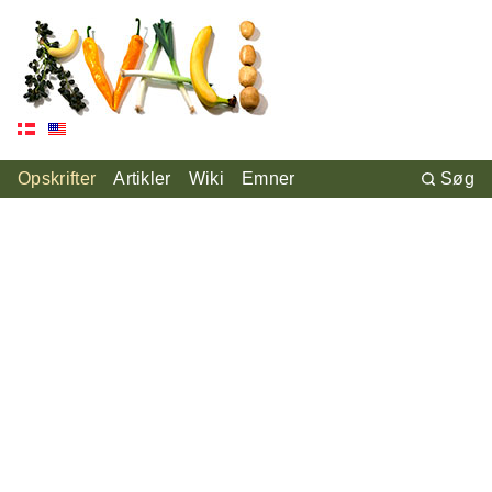
Opskrifter
Artikler
Wiki
Emner
Søg