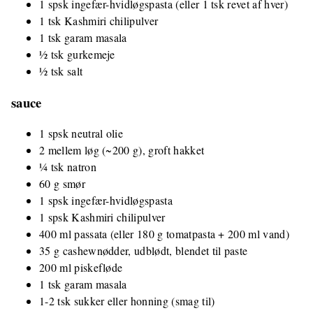
1 spsk ingefær-hvidløgspasta (eller 1 tsk revet af hver)
1 tsk Kashmiri chilipulver
1 tsk garam masala
½ tsk gurkemeje
½ tsk salt
sauce
1 spsk neutral olie
2 mellem løg (~200 g), groft hakket
¼ tsk natron
60 g smør
1 spsk ingefær-hvidløgspasta
1 spsk Kashmiri chilipulver
400 ml passata (eller 180 g tomatpasta + 200 ml vand)
35 g cashewnødder, udblødt, blendet til paste
200 ml piskefløde
1 tsk garam masala
1-2 tsk sukker eller honning (smag til)