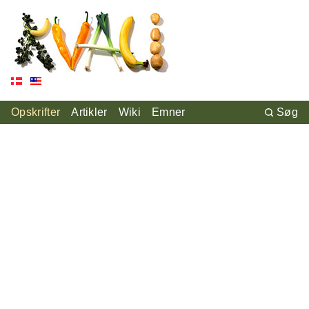
Opskrifter
Artikler
Wiki
Emner
Søg