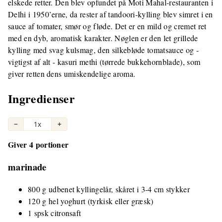
elskede retter. Den blev opfundet på Moti Mahal-restauranten i
Delhi i 1950’erne, da rester af tandoori-kylling blev simret i en
sauce af tomater, smør og fløde. Det er en mild og cremet ret
med en dyb, aromatisk karakter. Nøglen er den let grillede
kylling med svag kulsmag, den silkebløde tomatsauce og -
vigtigst af alt - kasuri methi (tørrede bukkehornblade), som
giver retten dens umiskendelige aroma.
Ingredienser
−
1x
+
Giver 4 portioner
marinade
800 g udbenet kyllingelår, skåret i 3-4 cm stykker
120 g hel yoghurt (tyrkisk eller græsk)
1 spsk citronsaft