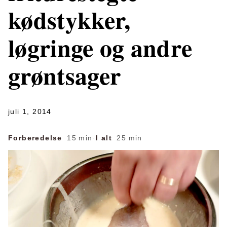
kødstykker,
løgringe og andre
grøntsager
juli 1, 2014
Forberedelse
15 min
·
I alt
25 min