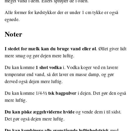
meget vand i dem. Ellers sprøjter de i olien.
Alle former for kødstykker der er under 1 cm tykke er også
egnede.
Noter
I stedet for mælk kan du bruge vand eller øl
. Øllet giver lidt
mere smag og gør dejen mere luftig.
1 shot vodka
Du kan komme
i. Vodka koger ved en lavere
temperatur end vand, så det laver en masse damp, og gør
derved også dejen mere luftig.
½ tsk bagpulver
Du kan komme 1/4-
i dejen. Det gør den også
mere luftig.
Du kan piske æggehviderne hvide
og vende dem i til sidst.
Det gør også dejen mere luftig.
Du kan kombinere alle ovenstående luftighedstrick
med