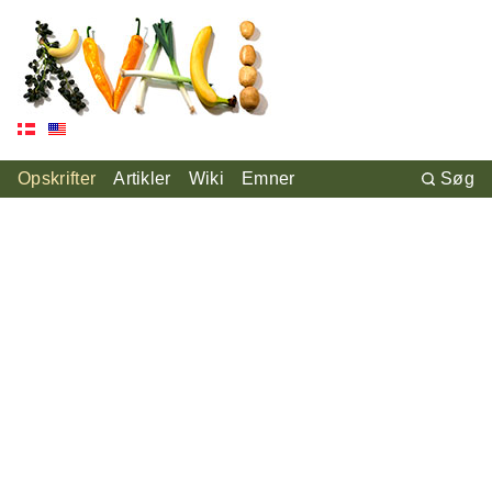
Opskrifter
Artikler
Wiki
Emner
Søg