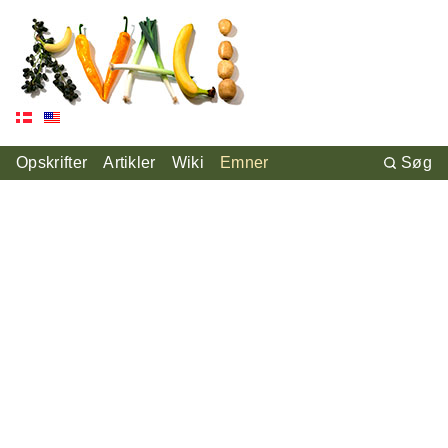
Opskrifter
Artikler
Wiki
Emner
Søg