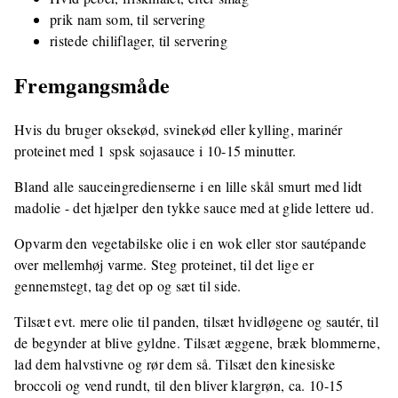
prik nam som, til servering
ristede chiliflager, til servering
Fremgangsmåde
Hvis du bruger oksekød, svinekød eller kylling, marinér
proteinet med 1 spsk sojasauce i 10-15 minutter.
Bland alle sauceingredienserne i en lille skål smurt med lidt
madolie - det hjælper den tykke sauce med at glide lettere ud.
Opvarm den vegetabilske olie i en wok eller stor sautépande
over mellemhøj varme. Steg proteinet, til det lige er
gennemstegt, tag det op og sæt til side.
Tilsæt evt. mere olie til panden, tilsæt hvidløgene og sautér, til
de begynder at blive gyldne. Tilsæt æggene, bræk blommerne,
lad dem halvstivne og rør dem så. Tilsæt den kinesiske
broccoli og vend rundt, til den bliver klargrøn, ca. 10-15