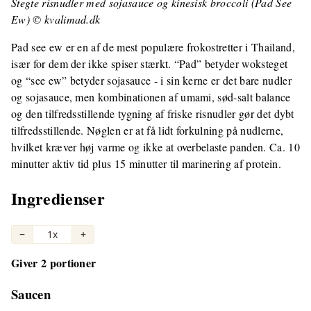
Stegte risnudler med sojasauce og kinesisk broccoli (Pad See
Ew) © kvalimad.dk
Pad see ew er en af de mest populære frokostretter i Thailand,
især for dem der ikke spiser stærkt. “Pad” betyder woksteget
og “see ew” betyder sojasauce - i sin kerne er det bare nudler
og sojasauce, men kombinationen af umami, sød-salt balance
og den tilfredsstillende tygning af friske risnudler gør det dybt
tilfredsstillende. Nøglen er at få lidt forkulning på nudlerne,
hvilket kræver høj varme og ikke at overbelaste panden. Ca. 10
minutter aktiv tid plus 15 minutter til marinering af protein.
Ingredienser
−
1x
+
Giver 2 portioner
Saucen