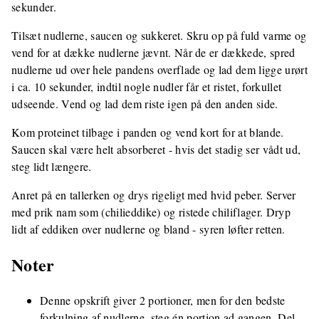
sekunder.
Tilsæt nudlerne, saucen og sukkeret. Skru op på fuld varme og
vend for at dække nudlerne jævnt. Når de er dækkede, spred
nudlerne ud over hele pandens overflade og lad dem ligge urørt
i ca. 10 sekunder, indtil nogle nudler får et ristet, forkullet
udseende. Vend og lad dem riste igen på den anden side.
Kom proteinet tilbage i panden og vend kort for at blande.
Saucen skal være helt absorberet - hvis det stadig ser vådt ud,
steg lidt længere.
Anret på en tallerken og drys rigeligt med hvid peber. Server
med prik nam som (chilieddike) og ristede chiliflager. Dryp
lidt af eddiken over nudlerne og bland - syren løfter retten.
Noter
Denne opskrift giver 2 portioner, men for den bedste
forkulning af nudlerne, steg én portion ad gangen. Del