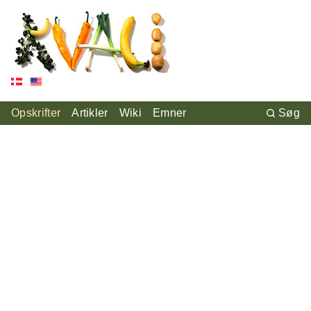
Opskrifter
Artikler
Wiki
Emner
Søg