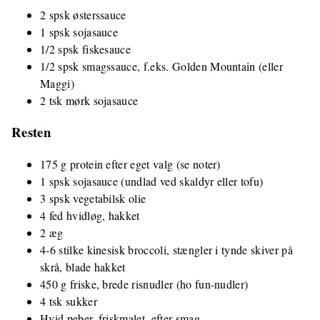
2 spsk østerssauce
1 spsk sojasauce
1/2 spsk fiskesauce
1/2 spsk smagssauce, f.eks. Golden Mountain (eller
Maggi)
2 tsk mørk sojasauce
Resten
175 g protein efter eget valg (se noter)
1 spsk sojasauce (undlad ved skaldyr eller tofu)
3 spsk vegetabilsk olie
4 fed hvidløg, hakket
2 æg
4-6 stilke kinesisk broccoli, stængler i tynde skiver på
skrå, blade hakket
450 g friske, brede risnudler (ho fun-nudler)
4 tsk sukker
Hvid peber, friskmalet, efter smag