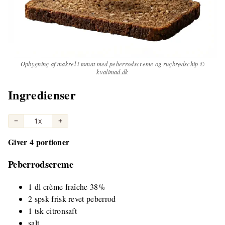
Opbygning af makrel i tomat med peberrodscreme og rugbrødschip ©
kvalimad.dk
Ingredienser
−
1x
+
Giver 4 portioner
Peberrodscreme
1 dl crème fraîche 38%
2 spsk frisk revet peberrod
1 tsk citronsaft
salt