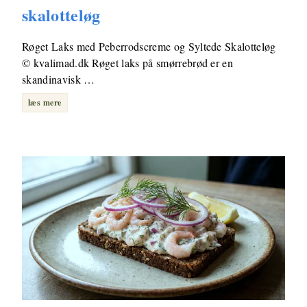
skalotteløg
Røget Laks med Peberrodscreme og Syltede Skalotteløg
© kvalimad.dk Røget laks på smørrebrød er en
skandinavisk …
læs mere