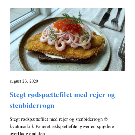
august 23, 2020
Stegt rødspættefilet med rejer og
stenbiderrogn
Stegt rødspættefilet med rejer og stenbiderrogn ©
kvalimad.dk Paneret rødspættefilet giver en sprødere
overflade end den …