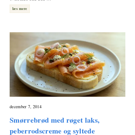
læs mere
december 7, 2014
Smørrebrød med røget laks,
peberrodscreme og syltede