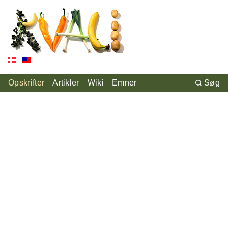
Opskrifter
Artikler
Wiki
Emner
Søg