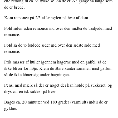
ene retning til ca. ½ tykkelse. Så de er 2-3 gange så lange som
de er brede.
Kom remonce på 2/3 af længden på hver af dem.
Fold siden uden remonce ind over den midterste tredjedel med
remonce.
Fold så de to foldede sider ind over den sidste side med
remonce.
Prik masser af huller igennem kagerne med en gaffel, så de
ikke bliver for høje. Klem de åbne kanter sammen med gaflen,
så de ikke åbner sig under bagningen.
Pensl med mælk så der er noget der kan holde på sukkeret, og
drys ca. en tsk sukker på hver.
Bages ca. 20 minutter ved 180 grader (varmluft) indtil de er
gyldne.