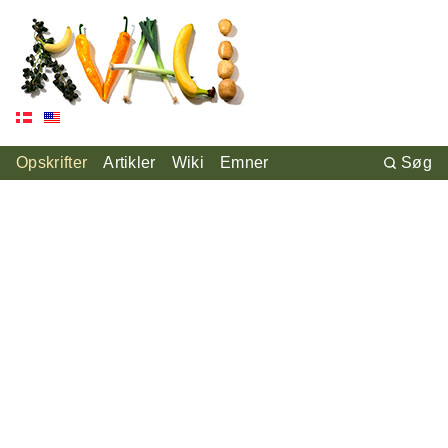
Opskrifter
Artikler
Wiki
Emner
Søg