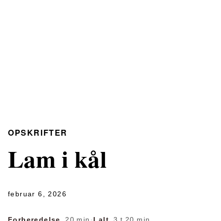
OPSKRIFTER
Lam i kål
februar 6, 2026
Forberedelse
20 min
·
I alt
3 t 20 min