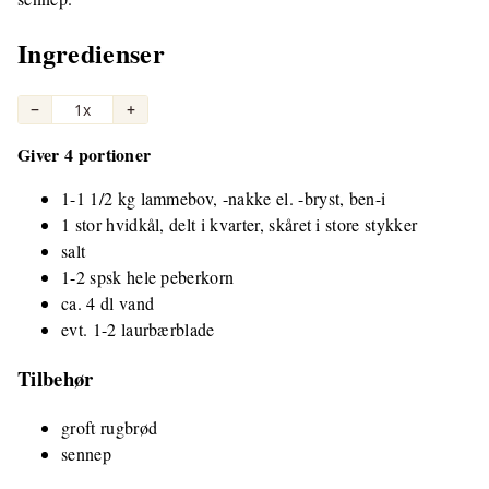
Ingredienser
−
1x
+
Giver 4 portioner
1-1 1/2 kg lammebov, -nakke el. -bryst, ben-i
1 stor hvidkål, delt i kvarter, skåret i store stykker
salt
1-2 spsk hele peberkorn
ca. 4 dl vand
evt. 1-2 laurbærblade
Tilbehør
groft rugbrød
sennep