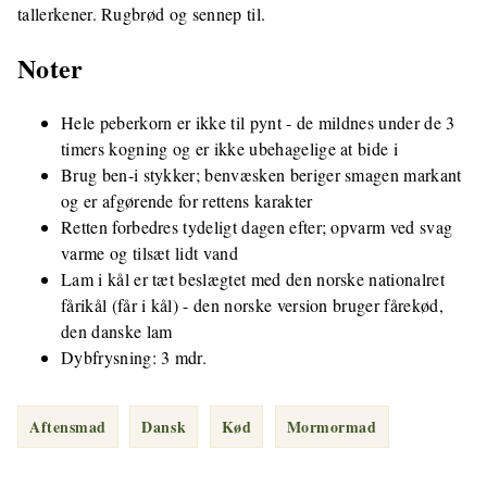
tallerkener. Rugbrød og sennep til.
Noter
Hele peberkorn er ikke til pynt - de mildnes under de 3
timers kogning og er ikke ubehagelige at bide i
Brug ben-i stykker; benvæsken beriger smagen markant
og er afgørende for rettens karakter
Retten forbedres tydeligt dagen efter; opvarm ved svag
varme og tilsæt lidt vand
Lam i kål er tæt beslægtet med den norske nationalret
fårikål (får i kål) - den norske version bruger fårekød,
den danske lam
Dybfrysning: 3 mdr.
Aftensmad
Dansk
Kød
Mormormad