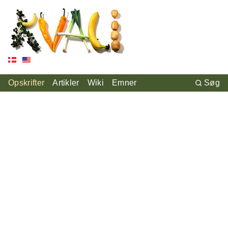
Opskrifter
Artikler
Wiki
Emner
Søg