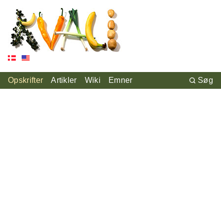
Opskrifter
Artikler
Wiki
Emner
Søg