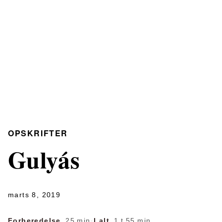
OPSKRIFTER
Gulyás
marts 8, 2019
Forberedelse
25 min
·
I alt
1 t 55 min