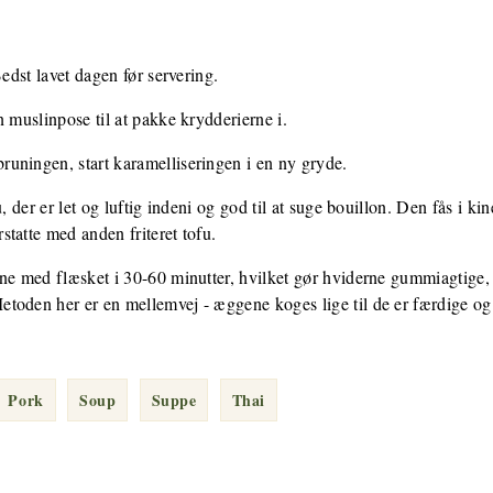
Bedst lavet dagen før servering.
n muslinpose til at pakke krydderierne i.
uningen, start karamelliseringen i en ny gryde.
, der er let og luftig indeni og god til at suge bouillon. Den fås i kin
tatte med anden friteret tofu.
ene med flæsket i 30-60 minutter, hvilket gør hviderne gummiagtige,
toden her er en mellemvej - æggene koges lige til de er færdige og
Pork
Soup
Suppe
Thai