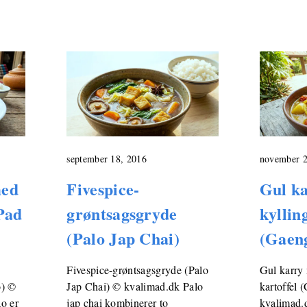
september 18, 2016
november 2
med
Fivespice-
Gul k
Pad
grøntsagsgryde
kyllin
(Palo Jap Chai)
(Gaen
Fivespice-grøntsagsgryde (Palo
Gul karry
o) ©
Jap Chai) © kvalimad.dk Palo
kartoffel
o er
jap chai kombinerer to
kvalimad.d