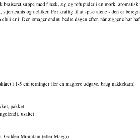
isk braiseret suppe med flæsk, æg og tofupuder i en mørk, aromatisk
 stjerneanis og nelliker. For kraftig til at spise alene - den er beregne
 chili er i. Den smager endnu bedre dagen efter, når æggene har haft 
 skåret i 1-5 cm terninger (for en magrere udgave, brug nakkekam)
kket, pakket
ingefond), usaltet
ks. Golden Mountain (eller Maggi)