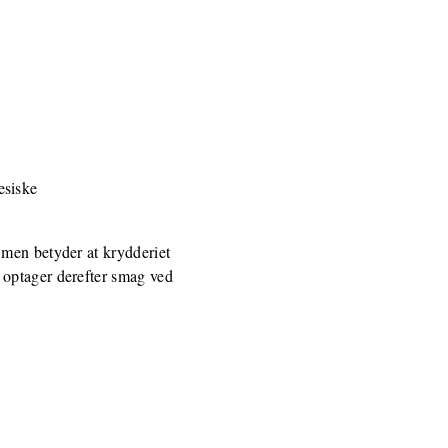
esiske
 men betyder at krydderiet
 optager derefter smag ved