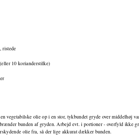
 ristede
eller 10 korianderstilke)
ger
n vegetabilske olie op i en stor, tykbundet gryde over middelhøj va
 brænder bunden af gryden. Arbejd evt. i portioner - overfyld ikke 
verskydende olie fra, så der lige akkurat dækker bunden.