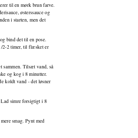
rer til en mørk brun farve.
derisauce, østerssauce og
nden i starten, men det
g bind det til en pose.
2-2 timer, til flæsket er
et sammen. Tilsæt vand, så
ke og kog i 8 minutter.
de koldt vand - det løsner
ad simre forsigtigt i 8
er mere smag. Pynt med