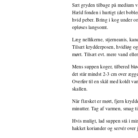
Sæt gryden tilbage på medium var
Hæld fonden i hurtigt (det boble
hvid peber. Bring i kog under om
opløses langsomt.
Læg nellikerne, stjerneanis, kan
Tilsæt krydderposen, hvidløg og 
mørt. Tilsæt evt. mere vand elle
Mens suppen koger, tilbered blød
det står mindst 2-3 cm over ægg
Overfør til en skål med koldt van
skallen.
Når flæsket er mørt, fjern krydd
minutter. Tag af varmen, smag til
Hvis muligt, lad suppen stå i mi
hakket koriander og servér over 