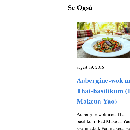
Se Også
august 19, 2016
Aubergine-wok 
Thai-basilikum (
Makeua Yao)
Aubergine-wok med Thai-
basilikum (Pad Makeua Ya
kvalimad.dk Pad makeua ya