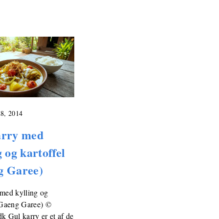
8, 2014
arry med
g og kartoffel
g Garee)
 med kylling og
 (Gaeng Garee) ©
k Gul karry er et af de