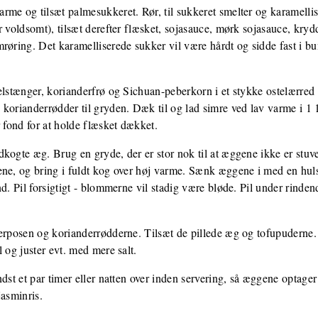
me og tilsæt palmesukkeret. Rør, til sukkeret smelter og karamellise
r voldsomt), tilsæt derefter flæsket, sojasauce, mørk sojasauce, kryd
røring. Det karamelliserede sukker vil være hårdt og sidde fast i bu
elstænger, korianderfrø og Sichuan-peberkorn i et stykke ostelærred o
korianderrødder til gryden. Dæk til og lad simre ved lav varme i 1 1/
r fond for at holde flæsket dækket.
kogte æg. Brug en gryde, der er stor nok til at æggene ikke er stuv
ene, og bring i fuldt kog over høj varme. Sænk æggene i med en huls
d. Pil forsigtigt - blommerne vil stadig være bløde. Pil under rinden
erposen og korianderrødderne. Tilsæt de pillede æg og tofupuderne. L
 og juster evt. med mere salt.
ndst et par timer eller natten over inden servering, så æggene optag
jasminris.