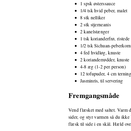
1 spsk østerssauce
1/4 tsk hvid peber, malet
8 stk nelliker
2 stk stjerneanis
2 kanelstænger
1 tsk korianderfrø, ristede
1/2 tsk Sichuan-peberkorn,
4 fed hvidløg, knuste
2 korianderrødder, knuste (
4-8 æg (1-2 per person)
12 tofupuder, 4 cm ternin
Jasminris, til servering
Fremgangsmåde
Vend flæsket med saltet. Varm de
sider, og styr varmen så du ikke
flæsk til side i en skål. Hæld o