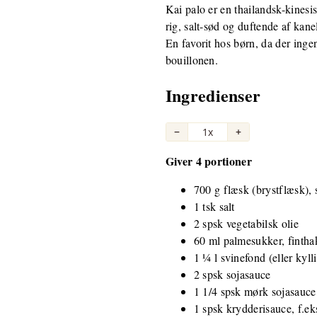
Kai palo er en thailandsk-kines
rig, salt-sød og duftende af kanel,
En favorit hos børn, da der ingen
bouillonen.
Ingredienser
−
1x
+
Giver 4 portioner
700 g flæsk (brystflæsk),
1 tsk salt
2 spsk vegetabilsk olie
60 ml palmesukker, fintha
1 ¼ l svinefond (eller kyll
2 spsk sojasauce
1 1/4 spsk mørk sojasauce
1 spsk krydderisauce, f.e