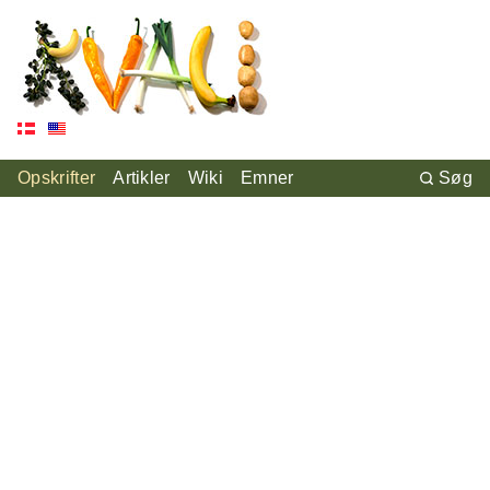
Opskrifter
Artikler
Wiki
Emner
Søg