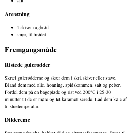
salt
Anretning
4 skiver rugbrød
smør, til brødet
Fremgangsmåde
Ristede gulerødder
Skræl gulerødderne og skær dem i skrå skiver eller stave.
Bland dem med olie, honning, spidskommen, salt og peber.
Fordel dem på en bageplade og rist ved 200°C i 25-30
minutter til de er møre og let karamelliserede. Lad dem køle af
til stuetemperatur.
Dildcreme
Rør creme fraiche, hakket dild og citronsaft sammen. Smag til