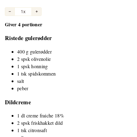
−
1x
+
Giver 4 portioner
Ristede gulerødder
400 g gulerødder
2 spsk olivenolie
1 spsk honning
1 tsk spidskommen
salt
peber
Dildcreme
1 dl creme fraiche 18%
2 spsk friskhakket dild
1 tsk citronsaft