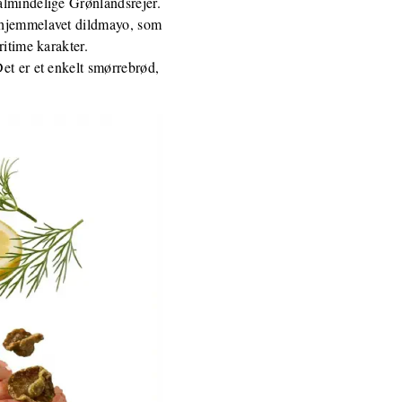
almindelige Grønlandsrejer.
d hjemmelavet dildmayo, som
ritime karakter.
et er et enkelt smørrebrød,