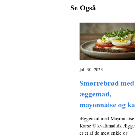
Se Også
juli 30, 2023
Smørrebrød med
æggemad,
mayonnaise og ka
Æggemad med Mayonnaise
Karse © kvalimad.dk Ægg
er et af de mest enkle og