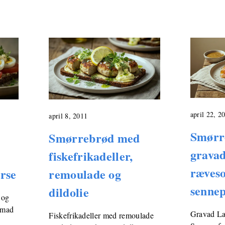
april 22, 2
april 8, 2011
Smørr
Smørrebrød med
gravad
fiskefrikadeller,
ræveso
rse
remoulade og
sennep
dildolie
 og
emad
Gravad L
Fiskefrikadeller med remoulade