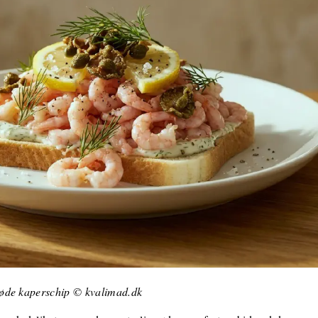
røde kaperschip © kvalimad.dk