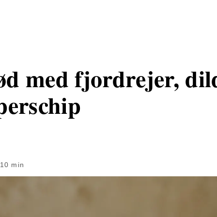
d med fjordrejer, di
perschip
10 min