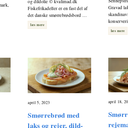
Sennepsfr
og dildolie © kvalimad.dk
mark,
Gravad la
Fiskefrikadeller er en fast del af
skandinav
det danske smørrebrødsbord …
konserver
læs mere
læs mere
april 18, 2
april 5, 2023
Smørr
Smørrebrød med
rejem
laks og rejer, dild-