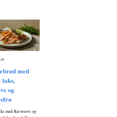
019
ebrød med
 laks,
vs og
sfrø
aks med Rævesovs og