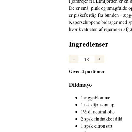
Fjordrejer fra Limfjorden er en 
De er små, pink og smagfulde og
er piskefærdig fra bunden - ægge
Kaperschippene bidrager med sprø
hvor kvaliteten af rejerne er afgø
Ingredienser
−
1x
+
Giver 4 portioner
Dildmayo
1 æggeblomme
1 tsk dijonsennep
1½ dl neutral olie
2 spsk finthakket dild
1 spsk citronsaft