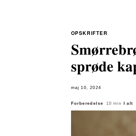
OPSKRIFTER
Smørrebrø
sprøde ka
maj 10, 2024
Forberedelse
10 min
·
I alt