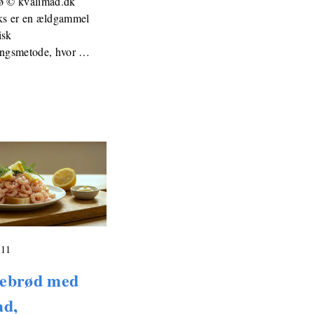
ø © kvalimad.dk
ks er en ældgammel
isk
ingsmetode, hvor …
011
ebrød med
ad,