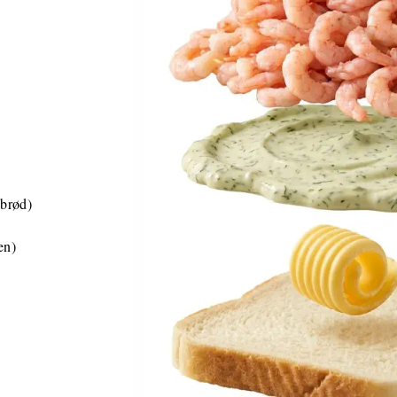
 brød)
en)