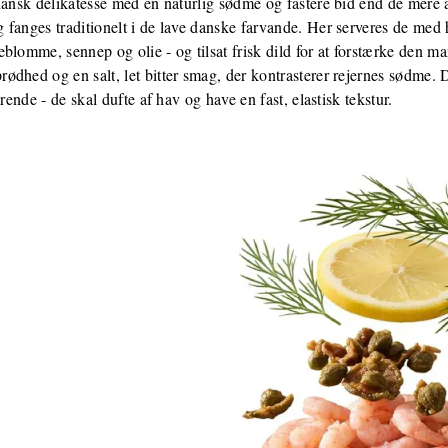
dansk delikatesse med en naturlig sødme og fastere bid end de mere 
 fanges traditionelt i de lave danske farvande. Her serveres de me
blomme, sennep og olie - og tilsat frisk dild for at forstærke den ma
dhed og en salt, let bitter smag, der kontrasterer rejernes sødme. D
rende - de skal dufte af hav og have en fast, elastisk tekstur.