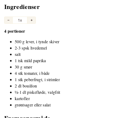
Ingredienser
−
1x
+
4 portioner
500 g lever, i tynde skiver
2-3 spsk hvedemel
salt
1 tsk mild paprika
30 g smør
4 stk tomater, i både
1 stk peberfrugt, i strimler
2 dl bouillon
½-1 dl piskefløde, valgfrit
kartofler
grøntsager eller salat
Fremgangsmåde