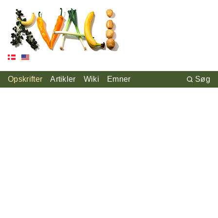
Opskrifter
Artikler
Wiki
Emner
Søg