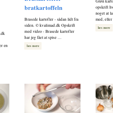
Grøn karto
bratkartoffeln
opskrift h
noget at la
Brasede kartofler - sådan lidt fra
med, eller
siden. © kvalimad.dk Opskrift
læs mere
med video - Brasede kartofler
.dk
har jeg fået at spise …
er en
læs mere