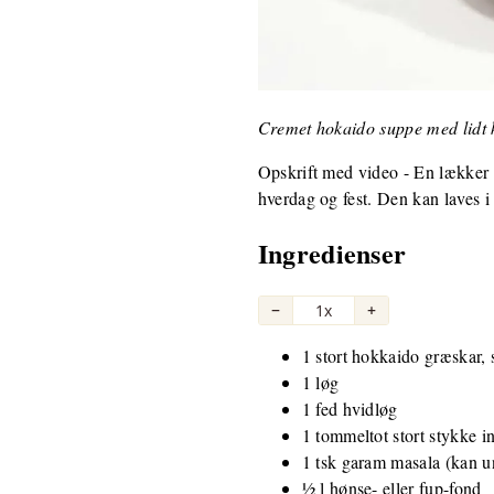
Cremet hokaido suppe med lidt 
Opskrift med video - En lækker o
hverdag og fest. Den kan laves i
Ingredienser
−
1x
+
1 stort hokkaido græskar, s
1 løg
1 fed hvidløg
1 tommeltot stort stykke i
1 tsk garam masala (kan 
½ l hønse- eller fup-fond