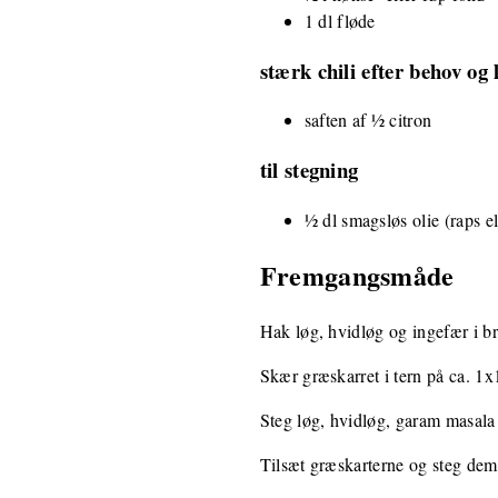
1 dl fløde
stærk chili efter behov og 
saften af ½ citron
til stegning
½ dl smagsløs olie (raps e
Fremgangsmåde
Hak løg, hvidløg og ingefær i br
Skær græskarret i tern på ca. 1x
Steg løg, hvidløg, garam masala 
Tilsæt græskarterne og steg dem m