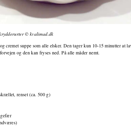
krydderurter © kvalimad.dk
g cremet suppe som alle elsker. Den tager kun 10-15 minutter at lav
 forvejen og den kan fryses ned. På alle måder nemt.
krællet, renset (ca. 500 g)
ngefær
undværes)