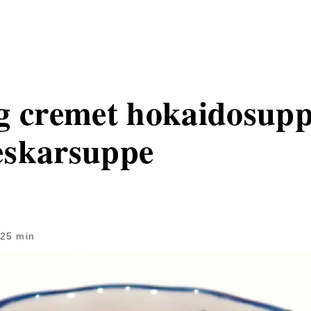
g cremet hokaidosuppe
æskarsuppe
25 min