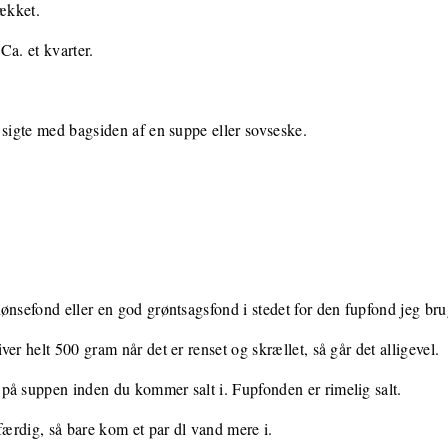
dækket.
Ca. et kvarter.
 sigte med bagsiden af en suppe eller sovseske.
ønsefond eller en god grøntsagsfond i stedet for den fupfond jeg bru
er helt 500 gram når det er renset og skrællet, så går det alligevel.
på suppen inden du kommer salt i. Fupfonden er rimelig salt.
færdig, så bare kom et par dl vand mere i.