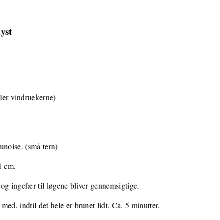
lyst
ller vindruekerne)
unoise. (små tern)
1 cm.
og ingefær til løgene bliver gennemsigtige.
ed, indtil det hele er brunet lidt. Ca. 5 minutter.