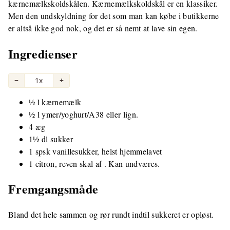
kærnemælkskoldskålen. Kærnemælkskoldskål er en klassiker.
Men den undskyldning for det som man kan købe i butikkerne
er altså ikke god nok, og det er så nemt at lave sin egen.
Ingredienser
−
1x
+
½ l kærnemælk
½ l ymer/yoghurt/A38 eller lign.
4 æg
1½ dl sukker
1 spsk vanillesukker, helst hjemmelavet
1 citron, reven skal af . Kan undværes.
Fremgangsmåde
Bland det hele sammen og rør rundt indtil sukkeret er opløst.