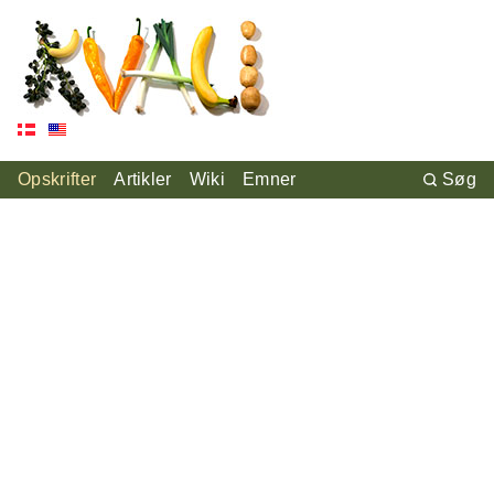
Opskrifter
Artikler
Wiki
Emner
Søg