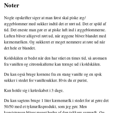
Noter
Nogle opskrifter siger at man først skal piske æg/
æggeblommer med sukker indtil det er rørt ud. Det er spild af
tid. Det eneste man gør er at piske luft ind i æggeblommerne.
Luften bliver alligevel rørt ud, når æggene bliver blandet med
kærnemælken. Og sukkeret er meget nemmere at røre ud når
det hele er blandet.
Koldskålen er bedst når den har stået en times tid, så aromaen
fra vanillen og citronskallerne kan trænge ud i koldskålen.
Du kan også bruge kornene fra en stang vanille og en spsk
sukker i stedet for vanillesukker. Hvis du er purist.
Kan holde sig i køleskabet i 3 dage.
Du kan sagtens bruge 1 liter kærnemælk i stedet for at gøre det
50/50 med et tykmælksprodukt, som jeg gør. Men
konsistensen bliver meget bedre af den tykkere surmælk. Og