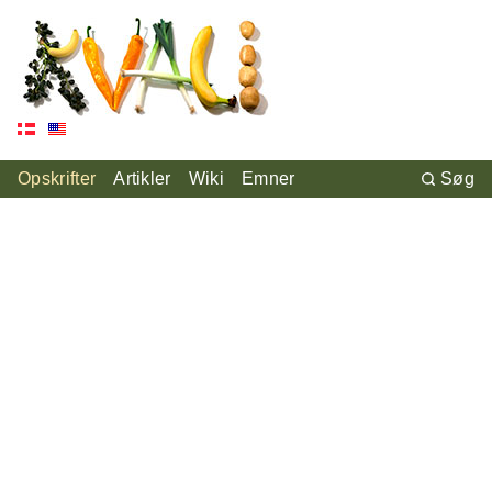
Opskrifter
Artikler
Wiki
Emner
Søg