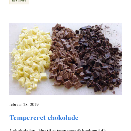
læs mere
februar 28, 2019
Tempereret chokolade
3 chokolader - klar til at temperere © kvalimad.dk