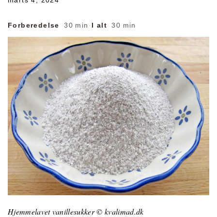
marts 4, 2024
Forberedelse
30 min
·
I alt
30 min
Hjemmelavet vanillesukker © kvalimad.dk