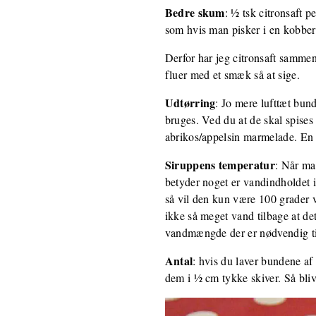
Bedre skum
: ½ tsk citronsaft 
som hvis man pisker i en kobber
Derfor har jeg citronsaft sammen
fluer med et smæk så at sige.
Udtørring
: Jo mere lufttæt bun
bruges. Ved du at de skal spises
abrikos/appelsin marmelade. En li
Siruppens temperatur
: Når man
betyder noget er vandindholdet 
så vil den kun være 100 grader va
ikke så meget vand tilbage at de
vandmængde der er nødvendig til
Antal
: hvis du laver bundene a
dem i ½ cm tykke skiver. Så blive