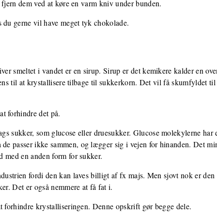
 så fjern dem ved at køre en varm kniv under bunden.
s du gerne vil have meget tyk chokolade.
iver smeltet i vandet er en sirup. Sirup er det kemikere kalder en ov
ns til at krystallisere tilbage til sukkerkorn. Det vil få skumfyldet til
t forhindre det på.
slags sukker, som glucose eller druesukker. Glucose molekylerne har
 de passer ikke sammen, og lægger sig i vejen for hinanden. Det min
 ud med en anden form for sukker.
dustrien fordi den kan laves billigt af fx majs. Men sjovt nok er den 
er. Det er også nemmere at få fat i.
t forhindre krystalliseringen. Denne opskrift gør begge dele.