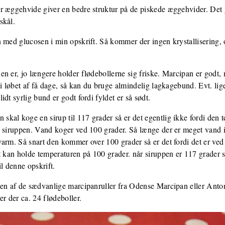
per æggehvide giver en bedre struktur på de piskede æggehvider. Det
skål.
 med glucosen i min opskrift. Så kommer der ingen krystallisering, 
den er, jo længere holder flødebollerne sig friske. Marcipan er godt,
 i løbet af få dage, så kan du bruge almindelig lagkagebund. Evt. lig
dt syrlig bund er godt fordi fyldet er så sødt.
 skal koge en sirup til 117 grader så er det egentlig ikke fordi den 
i siruppen. Vand koger ved 100 grader. Så længe der er meget vand 
rm. Så snart den kommer over 100 grader så er det fordi det er ved at
t kan holde temperaturen på 100 grader. når siruppen er 117 grader s
 denne opskrift.
f en af de sædvanlige marcipanruller fra Odense Marcipan eller Ant
r der ca. 24 flødeboller.