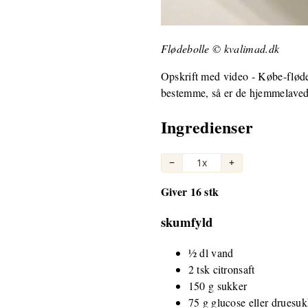
Flødebolle © kvalimad.dk
Opskrift med video - Købe-fløde
bestemme, så er de hjemmelavede
Ingredienser
−
1x
+
Giver 16 stk
skumfyld
½ dl vand
2 tsk citronsaft
150 g sukker
75 g glucose eller druesuk