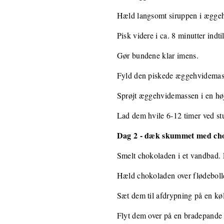
Hæld langsomt siruppen i æggehv
Pisk videre i ca. 8 minutter indti
Gør bundene klar imens.
Fyld den piskede æggehvidemasse
Sprøjt æggehvidemassen i en høj
Lad dem hvile 6-12 timer ved st
Dag 2 - dæk skummet med ch
Smelt chokoladen i et vandbad. 
Hæld chokoladen over flødebolle
Sæt dem til afdrypning på en køl
Flyt dem over på en bradepande m