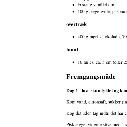
½ stang vanillekorn
100 g æggehvide, pasteuris
overtræk
400 g mørk chokolade, 7
bund
16 tuiles, ca. 5 cm (eller
Fremgangsmåde
Dag 1 - lave skumfyldet og k
Kom vand, citronsaft, sukker (in
Kog det uden låg indtil det har 
Pisk æggehviderne stive med 1 s