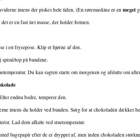
meget
iderne imens der piskes hele tiden. (En røremaskine er en
g
l det er en fast tæt masse, der holder formen.
 i en frysepose. Klip et hjørne af den.
 spiral/top på bundene.
uetemperatur. Du kan sagten starte om morgenen og afslutte om afte
okolade
Eller endnu bedre, temperer den.
rne imens du holder ved bunden. Sørg for at chokoladen dækker he
erist. Lad dem afkøle ved stuetemperatur.
ed bagepapir efter de er dryppet af, men inden chokoladen størkner.