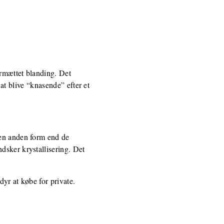
ermættet blanding. Det
 at blive “knasende” efter et
 en anden form end de
dsker krystallisering. Det
dyr at købe for private.