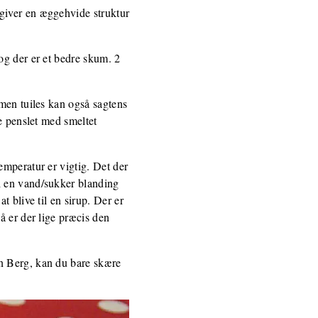
 giver en æggehvide struktur
og der er et bedre skum. 2
 men tuiles kan også sagtens
e penslet med smeltet
temperatur er vigtig. Det der
i en vand/sukker blanding
 blive til en sirup. Der er
å er der lige præcis den
on Berg, kan du bare skære