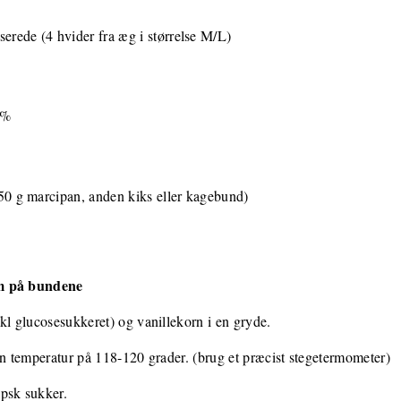
erede (4 hvider fra æg i størrelse M/L)
0%
 250 g marcipan, anden kiks eller kagebund)
om på bundene
kl glucosesukkeret) og vanillekorn i en gryde.
en temperatur på 118-120 grader. (brug et præcist stegetermometer)
psk sukker.