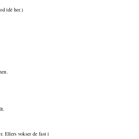
od idé her.)
nen.
lt.
 Ellers vokser de fast i