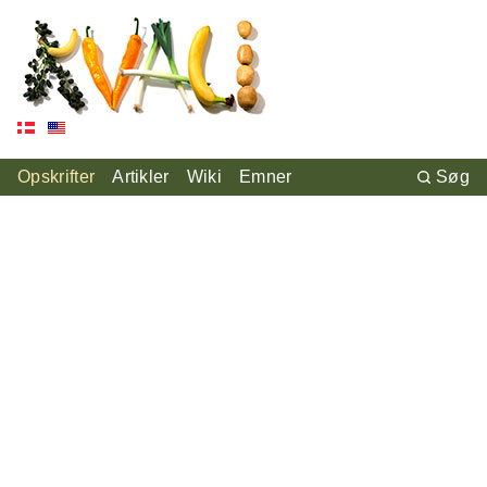
Opskrifter
Artikler
Wiki
Emner
Søg