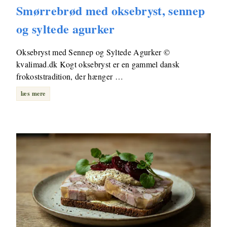
Smørrebrød med oksebryst, sennep
og syltede agurker
Oksebryst med Sennep og Syltede Agurker ©
kvalimad.dk Kogt oksebryst er en gammel dansk
frokoststradition, der hænger …
læs mere