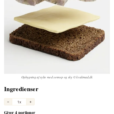
Opbygning af sylte med sennep og sky © kvalimad.dk
Ingredienser
−
1x
+
Giver 4 portioner