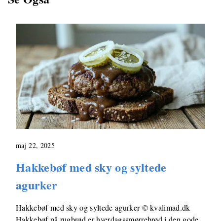
maj 22, 2025
Hakkebøf med sky og syltede
agurker
Hakkebøf med sky og syltede agurker © kvalimad.dk
Hakkebøf på rugbrød er hverdagssmørrebrød i den gode