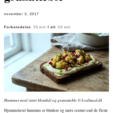
november 3, 2017
Forberedelse
35 min
·
I alt
50 min
Hummus med ristet blomkål og granatæble © kvalimad.dk
Hjemmelavet hummus er blødere og mere cremet end de fleste