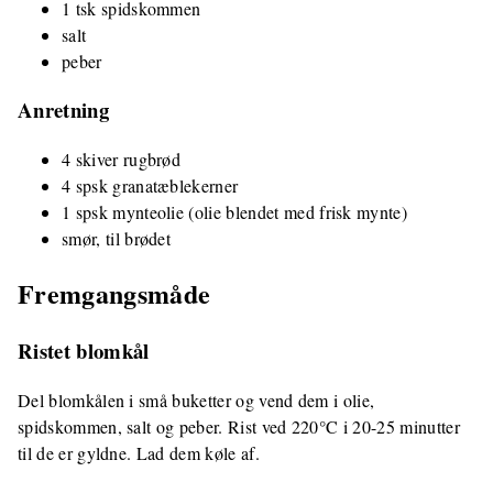
1 tsk spidskommen
salt
peber
Anretning
4 skiver rugbrød
4 spsk granatæblekerner
1 spsk mynteolie (olie blendet med frisk mynte)
smør, til brødet
Fremgangsmåde
Ristet blomkål
Del blomkålen i små buketter og vend dem i olie,
spidskommen, salt og peber. Rist ved 220°C i 20-25 minutter
til de er gyldne. Lad dem køle af.