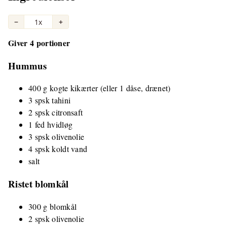
−
1x
+
Giver 4 portioner
Hummus
400 g kogte kikærter (eller 1 dåse, drænet)
3 spsk tahini
2 spsk citronsaft
1 fed hvidløg
3 spsk olivenolie
4 spsk koldt vand
salt
Ristet blomkål
300 g blomkål
2 spsk olivenolie