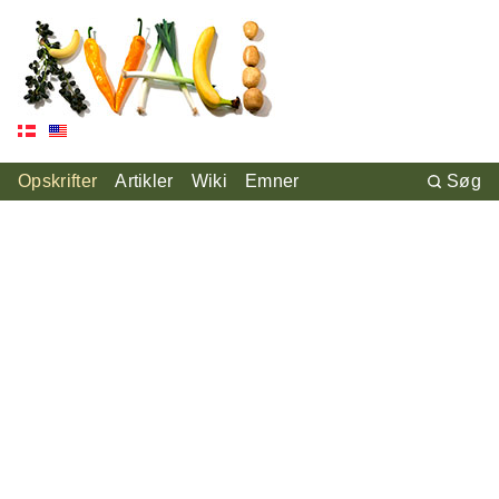
Opskrifter
Artikler
Wiki
Emner
Søg