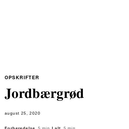
OPSKRIFTER
Jordbærgrød
august 25, 2020
Forberedelse
5 min
·
I alt
5 min