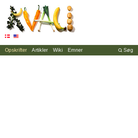
Opskrifter
Artikler
Wiki
Emner
Søg